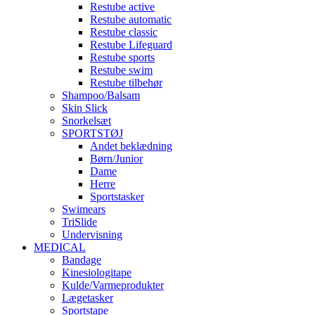
Restube active
Restube automatic
Restube classic
Restube Lifeguard
Restube sports
Restube swim
Restube tilbehør
Shampoo/Balsam
Skin Slick
Snorkelsæt
SPORTSTØJ
Andet beklædning
Børn/Junior
Dame
Herre
Sportstasker
Swimears
TriSlide
Undervisning
MEDICAL
Bandage
Kinesiologitape
Kulde/Varmeprodukter
Lægetasker
Sportstape