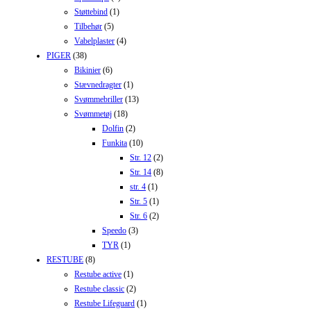
Støttebind
(1)
Tilbehør
(5)
Vabelplaster
(4)
PIGER
(38)
Bikinier
(6)
Stævnedragter
(1)
Svømmebriller
(13)
Svømmetøj
(18)
Dolfin
(2)
Funkita
(10)
Str. 12
(2)
Str. 14
(8)
str. 4
(1)
Str. 5
(1)
Str. 6
(2)
Speedo
(3)
TYR
(1)
RESTUBE
(8)
Restube active
(1)
Restube classic
(2)
Restube Lifeguard
(1)