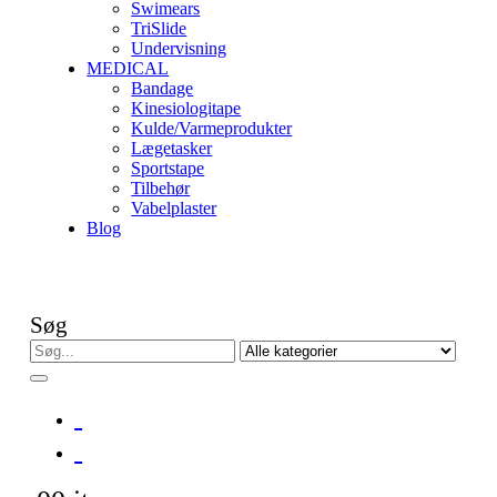
Swimears
TriSlide
Undervisning
MEDICAL
Bandage
Kinesiologitape
Kulde/Varmeprodukter
Lægetasker
Sportstape
Tilbehør
Vabelplaster
Blog
Søg