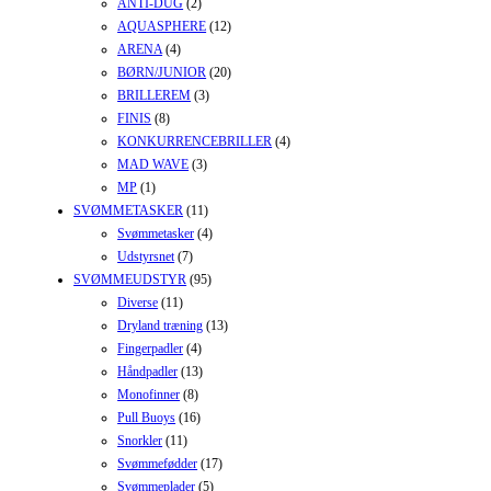
ANTI-DUG
(2)
AQUASPHERE
(12)
ARENA
(4)
BØRN/JUNIOR
(20)
BRILLEREM
(3)
FINIS
(8)
KONKURRENCEBRILLER
(4)
MAD WAVE
(3)
MP
(1)
SVØMMETASKER
(11)
Svømmetasker
(4)
Udstyrsnet
(7)
SVØMMEUDSTYR
(95)
Diverse
(11)
Dryland træning
(13)
Fingerpadler
(4)
Håndpadler
(13)
Monofinner
(8)
Pull Buoys
(16)
Snorkler
(11)
Svømmefødder
(17)
Svømmeplader
(5)