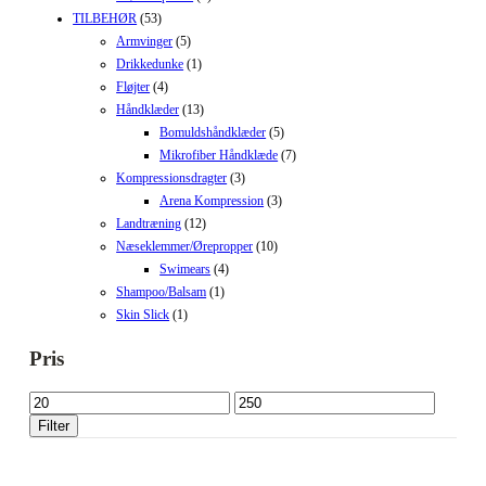
TILBEHØR
(53)
Armvinger
(5)
Drikkedunke
(1)
Fløjter
(4)
Håndklæder
(13)
Bomuldshåndklæder
(5)
Mikrofiber Håndklæde
(7)
Kompressionsdragter
(3)
Arena Kompression
(3)
Landtræning
(12)
Næseklemmer/Ørepropper
(10)
Swimears
(4)
Shampoo/Balsam
(1)
Skin Slick
(1)
Pris
Mindste
Højeste
pris
pris
Filter