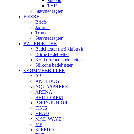
Speedo
TYR
Stævnedragter
HERRE
Briefs
Jammer
Trunks
Stævnedragter
BADEHÆTTER
Badehætter med klubtryk
Børne badehætter
Konkurrence badehætter
Silikone badehætter
SVØMMEBRILLER
A3
ANTI-DUG
AQUASPHERE
ARENA
BRILLEREM
BØRN/JUNIOR
FINIS
HEAD
MAD WAVE
MP
SPEEDO