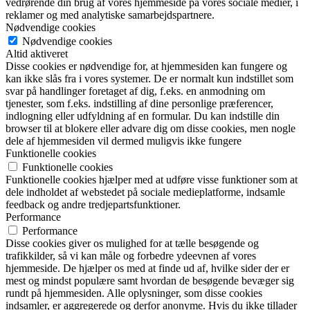
vedrørende din brug af vores hjemmeside på vores sociale medier, i
reklamer og med analytiske samarbejdspartnere.
Nødvendige cookies
Nødvendige cookies
Altid aktiveret
Disse cookies er nødvendige for, at hjemmesiden kan fungere og
kan ikke slås fra i vores systemer. De er normalt kun indstillet som
svar på handlinger foretaget af dig, f.eks. en anmodning om
tjenester, som f.eks. indstilling af dine personlige præferencer,
indlogning eller udfyldning af en formular. Du kan indstille din
browser til at blokere eller advare dig om disse cookies, men nogle
dele af hjemmesiden vil dermed muligvis ikke fungere
Funktionelle cookies
Funktionelle cookies
Funktionelle cookies hjælper med at udføre visse funktioner som at
dele indholdet af webstedet på sociale medieplatforme, indsamle
feedback og andre tredjepartsfunktioner.
Performance
Performance
Disse cookies giver os mulighed for at tælle besøgende og
trafikkilder, så vi kan måle og forbedre ydeevnen af vores
hjemmeside. De hjælper os med at finde ud af, hvilke sider der er
mest og mindst populære samt hvordan de besøgende bevæger sig
rundt på hjemmesiden. Alle oplysninger, som disse cookies
indsamler, er aggregerede og derfor anonyme. Hvis du ikke tillader