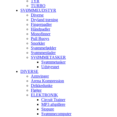
TYR
TURBO
SVØMMEUDSTYR
Diverse
Dryland træning
Fingerpadler
Håndpadler
Monofinner
Pull Buoys
Snorkler
Svømmefødder
Svømmeplader
SVØMMETASKER
Svømmetasker
Udstyrsnet
DIVERSE
Armvinger
Arena Kompression
Drikkedunke
Fløjter
ELEKTRONIK
Circuit Trainer
MP3 afspillere
Stopure
Svømmecomputer