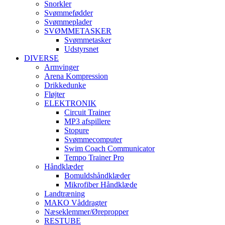
Snorkler
Svømmefødder
Svømmeplader
SVØMMETASKER
Svømmetasker
Udstyrsnet
DIVERSE
Armvinger
Arena Kompression
Drikkedunke
Fløjter
ELEKTRONIK
Circuit Trainer
MP3 afspillere
Stopure
Svømmecomputer
Swim Coach Communicator
Tempo Trainer Pro
Håndklæder
Bomuldshåndklæder
Mikrofiber Håndklæde
Landtræning
MAKO Våddragter
Næseklemmer/Ørepropper
RESTUBE