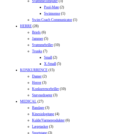
Svømmecomputer
(3)
Pool-Mate
(2)
Swimsense
(1)
Swim Coach Communicator
(1)
HERRE
(28)
Briefs
(6)
Jammer
(5)
Svømmebriller
(10)
Trunks
(7)
Small
(2)
X-Small
(5)
KONKURRENCE
(15)
Damer
(2)
Herrer
(3)
Konkurrencebriller
(10)
Stævnedragter
(3)
MEDICAL
(27)
Bandage
(3)
Kinesiologitape
(4)
Kulde/Varmeprodukter
(6)
Lægetasker
(3)
Sportstape
(3)