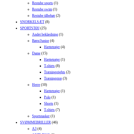
Restube sports
(1)
Restube swim
(1)
Restube tilbehør
(2)
SNORKELSÆT
(8)
SPORTSTØJ
(25)
Andet beklædning
(1)
Børn/Junior
(4)
Hættetrøjer
(4)
Dame
(15)
Hættetrøjer
(1)
T-shirts
(8)
Træningstights
(2)
Træningstop
(3)
Herre
(10)
Hættetrøjer
(1)
Polo
(1)
Shorts
(1)
T-shirts
(7)
Sportstasker
(1)
SVØMMEBRILLER
(46)
A3
(4)