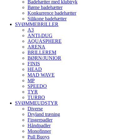
Badehætter med klubtryk
Børne badehætter
Konkurrence badehætter
Silikone badehætter
SVØMMEBRILLER
A3
ANTI-DUG
AQUASPHERE
ARENA
BRILLEREM
BØRN/JUNIOR
FINIS
HEAD
MAD WAVE
MP
SPEEDO
TYR
TURBO
SVØMMEUDSTYR
Diverse
Dryland træning
Fingerpadler
Håndpadler
Monofinner
Pull Buoys