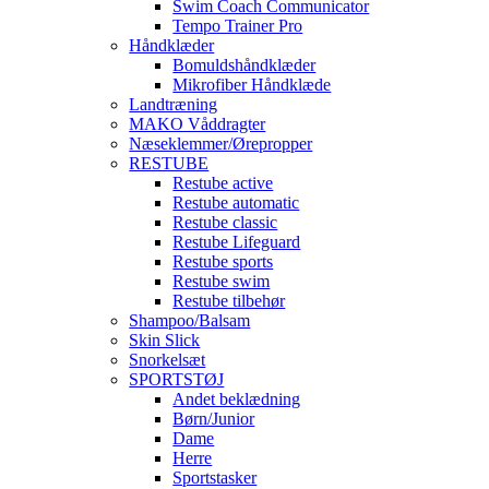
Swim Coach Communicator
Tempo Trainer Pro
Håndklæder
Bomuldshåndklæder
Mikrofiber Håndklæde
Landtræning
MAKO Våddragter
Næseklemmer/Ørepropper
RESTUBE
Restube active
Restube automatic
Restube classic
Restube Lifeguard
Restube sports
Restube swim
Restube tilbehør
Shampoo/Balsam
Skin Slick
Snorkelsæt
SPORTSTØJ
Andet beklædning
Børn/Junior
Dame
Herre
Sportstasker