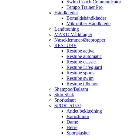
Swim Coach Communicator
Tempo Trainer Pro
Håndklæder
Bomuldshåndklæder
Mikrofiber Håndklæde
Landtræning
MAKO Våddragter
Næseklemmer/Ørepropper
RESTUBE
Restube active
Restube automatic
Restube classic
Restube Lifeguard
Restube sports
Restube swim
Restube tilbehør
Shampoo/Balsam
Skin Slick
Snorkelsæt
SPORTSTØJ
Andet beklædning
Børn/Junior
Dame
Herre
Sportstasker