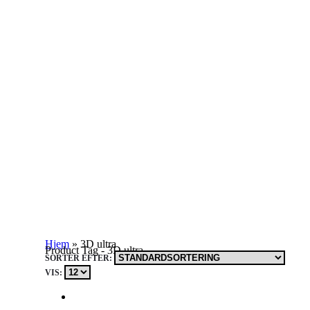
Hjem
»
3D ultra
Product Tag - 3D ultra
SORTÉR EFTER:
VIS: