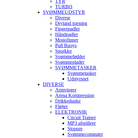
TYR
TURBO
SVØMMEUDSTYR
Diverse
Dryland træning
Fingerpadler
Håndpadler
Monofinner
Pull Buoys
Snorkler
Svømmefødder
Svømmeplader
SVØMMETASKER
Svømmetasker
Udstyrsnet
DIVERSE
Armvinger
Arena Kompression
Drikkedunke
Fløjter
ELEKTRONIK
Circuit Trainer
MP3 afspillere
Stopure
Svømmecomputer