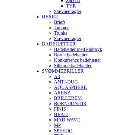
Speedo
TYR
Stævnedragter
HERRE
Briefs
Jammer
Trunks
Stævnedragter
BADEHÆTTER
Badehætter med klubtryk
Børne badehætter
Konkurrence badehætter
Silikone badehætter
SVØMMEBRILLER
A3
ANTI-DUG
AQUASPHERE
ARENA
BRILLEREM
BØRN/JUNIOR
FINIS
HEAD
MAD WAVE
MP
SPEEDO