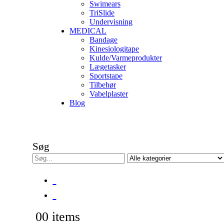
Swimears
TriSlide
Undervisning
MEDICAL
Bandage
Kinesiologitape
Kulde/Varmeprodukter
Lægetasker
Sportstape
Tilbehør
Vabelplaster
Blog
Søg
0
0 items