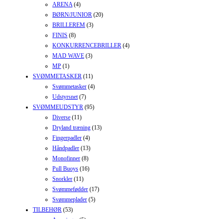
ARENA
(4)
BØRN/JUNIOR
(20)
BRILLEREM
(3)
FINIS
(8)
KONKURRENCEBRILLER
(4)
MAD WAVE
(3)
MP
(1)
SVØMMETASKER
(11)
Svømmetasker
(4)
Udstyrsnet
(7)
SVØMMEUDSTYR
(95)
Diverse
(11)
Dryland træning
(13)
Fingerpadler
(4)
Håndpadler
(13)
Monofinner
(8)
Pull Buoys
(16)
Snorkler
(11)
Svømmefødder
(17)
Svømmeplader
(5)
TILBEHØR
(53)