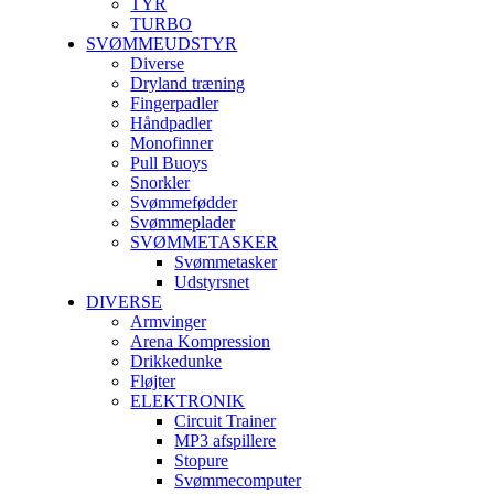
TYR
TURBO
SVØMMEUDSTYR
Diverse
Dryland træning
Fingerpadler
Håndpadler
Monofinner
Pull Buoys
Snorkler
Svømmefødder
Svømmeplader
SVØMMETASKER
Svømmetasker
Udstyrsnet
DIVERSE
Armvinger
Arena Kompression
Drikkedunke
Fløjter
ELEKTRONIK
Circuit Trainer
MP3 afspillere
Stopure
Svømmecomputer