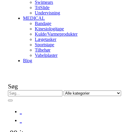
Swimears
TriSlide
Undervisning
MEDICAL
Bandage
Kinesiologitape
Kulde/Varmeprodukter
Lægetasker
Sportstape
Tilbehør
Vabelplaster
Blog
Søg