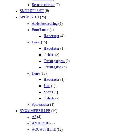
Restube tilbehør
(2)
SNORKELSÆT
(8)
SPORTSTØJ
(25)
Andet beklædning
(1)
Børn/Junior
(4)
Hættetrøjer
(4)
Dame
(15)
Hættetrøjer
(1)
T-shirts
(8)
Træningstights
(2)
Træningstop
(3)
Herre
(10)
Hættetrøjer
(1)
Polo
(1)
Shorts
(1)
T-shirts
(7)
Sportstasker
(1)
SVØMMEBRILLER
(46)
A3
(4)
ANTI-DUG
(2)
AQUASPHERE
(12)