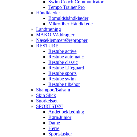
Swim Coach Communicator
Tempo Trainer Pro
Håndklæder
Bomuldshåndklæder
Mikrofiber Håndklæde
Landtræning
MAKO Våddragter
Næseklemmer/Ørepropper
RESTUBE
Restube active
Restube automatic
Restube classic
Restube Lifeguard
Restube sports
Restube swim
Restube tilbehør
Shampoo/Balsam
Skin Slick
Snorkelsæt
SPORTSTØJ
Andet beklædning
Børn/Junior
Dame
Herre
Sportstasker