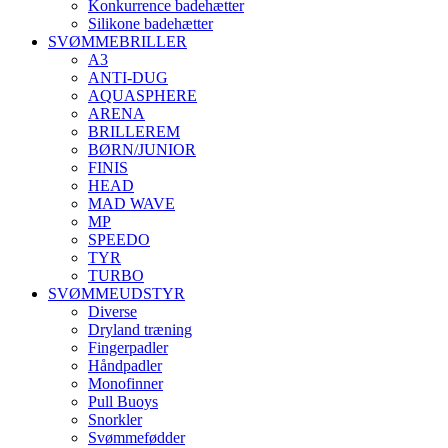
Konkurrence badehætter
Silikone badehætter
SVØMMEBRILLER
A3
ANTI-DUG
AQUASPHERE
ARENA
BRILLEREM
BØRN/JUNIOR
FINIS
HEAD
MAD WAVE
MP
SPEEDO
TYR
TURBO
SVØMMEUDSTYR
Diverse
Dryland træning
Fingerpadler
Håndpadler
Monofinner
Pull Buoys
Snorkler
Svømmefødder