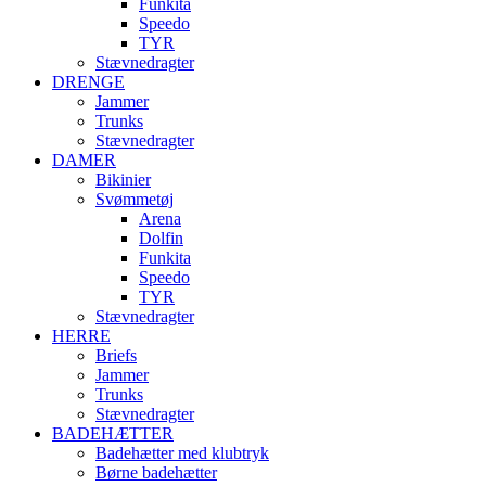
Funkita
Speedo
TYR
Stævnedragter
DRENGE
Jammer
Trunks
Stævnedragter
DAMER
Bikinier
Svømmetøj
Arena
Dolfin
Funkita
Speedo
TYR
Stævnedragter
HERRE
Briefs
Jammer
Trunks
Stævnedragter
BADEHÆTTER
Badehætter med klubtryk
Børne badehætter