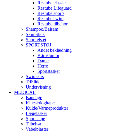
Restube classic
Restube Lifeguard
Restube sports
Restube swim
Restube tilbehør
Shampoo/Balsam
Skin Slick
Snorkelsæt
SPORTSTØJ
Andet beklædning
Børn/Junior
Dame
Herre
Sportstasker
Swimears
TriSlide
Undervisning
MEDICAL
Bandage
Kinesiologitape
Kulde/Varmeprodukter
Lægetasker
Sportstape
Tilbehør
Vabelplaster