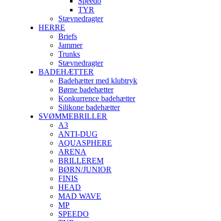
Speedo
TYR
Stævnedragter
HERRE
Briefs
Jammer
Trunks
Stævnedragter
BADEHÆTTER
Badehætter med klubtryk
Børne badehætter
Konkurrence badehætter
Silikone badehætter
SVØMMEBRILLER
A3
ANTI-DUG
AQUASPHERE
ARENA
BRILLEREM
BØRN/JUNIOR
FINIS
HEAD
MAD WAVE
MP
SPEEDO