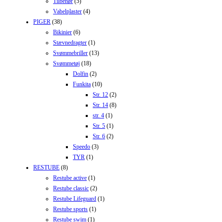
Tilbehør
(5)
Vabelplaster
(4)
PIGER
(38)
Bikinier
(6)
Stævnedragter
(1)
Svømmebriller
(13)
Svømmetøj
(18)
Dolfin
(2)
Funkita
(10)
Str. 12
(2)
Str. 14
(8)
str. 4
(1)
Str. 5
(1)
Str. 6
(2)
Speedo
(3)
TYR
(1)
RESTUBE
(8)
Restube active
(1)
Restube classic
(2)
Restube Lifeguard
(1)
Restube sports
(1)
Restube swim
(1)