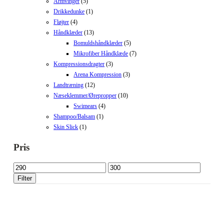
Armvinger
(5)
Drikkedunke
(1)
Fløjter
(4)
Håndklæder
(13)
Bomuldshåndklæder
(5)
Mikrofiber Håndklæde
(7)
Kompressionsdragter
(3)
Arena Kompression
(3)
Landtræning
(12)
Næseklemmer/Ørepropper
(10)
Swimears
(4)
Shampoo/Balsam
(1)
Skin Slick
(1)
Pris
Mindste
Højeste
pris
pris
Filter