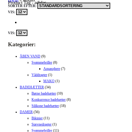
Product Tag - adidas
SORTÉR EFTER:
VIS:
VIS:
Kategorier:
ÅBEN VAND
(9)
Svømmebriller
(8)
Aquasphere
(7)
Våddragter
(1)
MAKO
(1)
BADEHÆTTER
(34)
Børne badehætter
(10)
Konkurrence badehætter
(8)
Silikone badehætter
(18)
DAMER
(56)
Bikinier
(11)
Stævnedragter
(1)
Svømmebriller
(11)