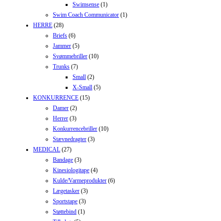
Swimsense
(1)
Swim Coach Communicator
(1)
HERRE
(28)
Briefs
(6)
Jammer
(5)
Svømmebriller
(10)
Trunks
(7)
Small
(2)
X-Small
(5)
KONKURRENCE
(15)
Damer
(2)
Herrer
(3)
Konkurrencebriller
(10)
Stævnedragter
(3)
MEDICAL
(27)
Bandage
(3)
Kinesiologitape
(4)
Kulde/Varmeprodukter
(6)
Lægetasker
(3)
Sportstape
(3)
Støttebind
(1)