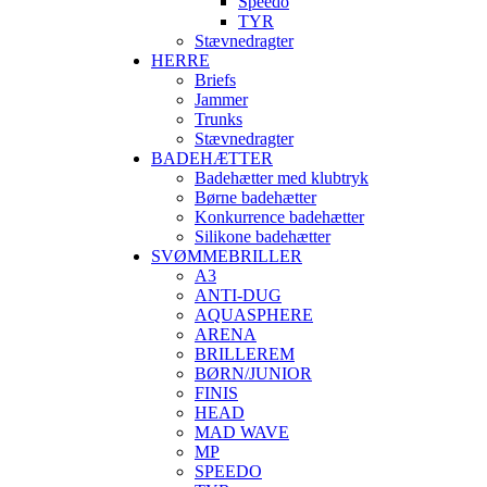
Speedo
TYR
Stævnedragter
HERRE
Briefs
Jammer
Trunks
Stævnedragter
BADEHÆTTER
Badehætter med klubtryk
Børne badehætter
Konkurrence badehætter
Silikone badehætter
SVØMMEBRILLER
A3
ANTI-DUG
AQUASPHERE
ARENA
BRILLEREM
BØRN/JUNIOR
FINIS
HEAD
MAD WAVE
MP
SPEEDO