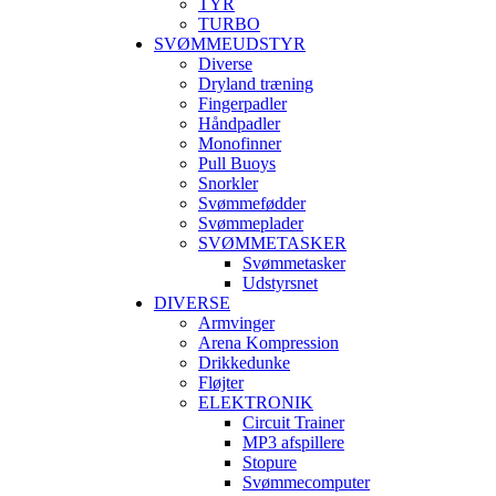
TYR
TURBO
SVØMMEUDSTYR
Diverse
Dryland træning
Fingerpadler
Håndpadler
Monofinner
Pull Buoys
Snorkler
Svømmefødder
Svømmeplader
SVØMMETASKER
Svømmetasker
Udstyrsnet
DIVERSE
Armvinger
Arena Kompression
Drikkedunke
Fløjter
ELEKTRONIK
Circuit Trainer
MP3 afspillere
Stopure
Svømmecomputer