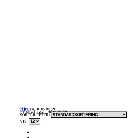
Hjem
»
armvinger
Product Tag - armvinger
SORTÉR EFTER:
VIS: