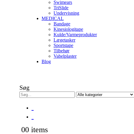
Swimears
TriSlide
Undervisning
MEDICAL
Bandage
Kinesiologitape
Kulde/Varmeprodukter
Lægetasker
Sportstape
Tilbehør
Vabelplaster
Blog
Søg
0
0 items