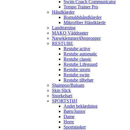
Swim Coach Communicator
Tempo Trainer Pro
Håndklæder
Bomuldshåndklæder
Mikrofiber Håndklæde
Landtræning
MAKO Våddragter
Næseklemmer/Ørepropper
RESTUBE
Restube active
Restube automatic
Restube classic
Restube Lifeguard
Restube sports
Restube swim
Restube tilbehør
Shampoo/Balsam
Skin Slick
Snorkelsæt
SPORTSTØJ
Andet beklædning
Børn/Junior
Dame
Herre
Sportstasker