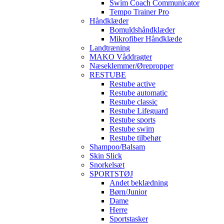
Swim Coach Communicator
Tempo Trainer Pro
Håndklæder
Bomuldshåndklæder
Mikrofiber Håndklæde
Landtræning
MAKO Våddragter
Næseklemmer/Ørepropper
RESTUBE
Restube active
Restube automatic
Restube classic
Restube Lifeguard
Restube sports
Restube swim
Restube tilbehør
Shampoo/Balsam
Skin Slick
Snorkelsæt
SPORTSTØJ
Andet beklædning
Børn/Junior
Dame
Herre
Sportstasker