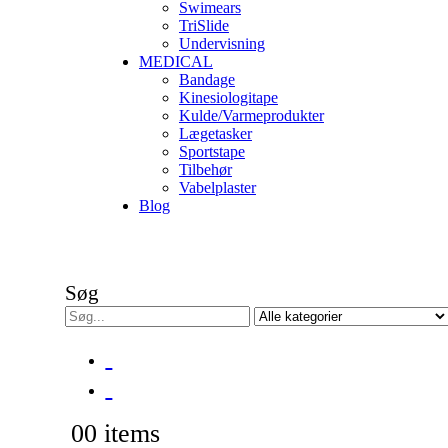
Swimears
TriSlide
Undervisning
MEDICAL
Bandage
Kinesiologitape
Kulde/Varmeprodukter
Lægetasker
Sportstape
Tilbehør
Vabelplaster
Blog
Søg
0
0 items