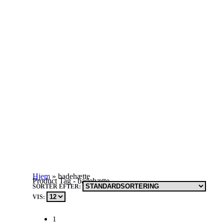
Hjem
»
badehætte
Product Tag - badehætte
SORTÉR EFTER:
VIS:
1