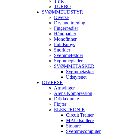
TYR
TURBO
SVØMMEUDSTYR
Diverse
Dryland træning
Fingerpadler
Håndpadler
Monofinner
Pull Buoys
Snorkler
Svømmefødder
Svømmeplader
SVØMMETASKER
Svømmetasker
Udstyrsnet
DIVERSE
Armvinger
Arena Kompression
Drikkedunke
Fløjter
ELEKTRONIK
Circuit Trainer
MP3 afspillere
Stopure
Svømmecomputer