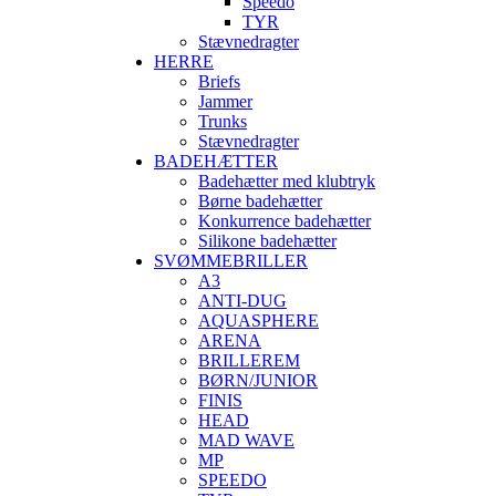
Speedo
TYR
Stævnedragter
HERRE
Briefs
Jammer
Trunks
Stævnedragter
BADEHÆTTER
Badehætter med klubtryk
Børne badehætter
Konkurrence badehætter
Silikone badehætter
SVØMMEBRILLER
A3
ANTI-DUG
AQUASPHERE
ARENA
BRILLEREM
BØRN/JUNIOR
FINIS
HEAD
MAD WAVE
MP
SPEEDO