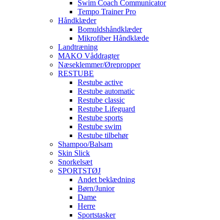
Swim Coach Communicator
Tempo Trainer Pro
Håndklæder
Bomuldshåndklæder
Mikrofiber Håndklæde
Landtræning
MAKO Våddragter
Næseklemmer/Ørepropper
RESTUBE
Restube active
Restube automatic
Restube classic
Restube Lifeguard
Restube sports
Restube swim
Restube tilbehør
Shampoo/Balsam
Skin Slick
Snorkelsæt
SPORTSTØJ
Andet beklædning
Børn/Junior
Dame
Herre
Sportstasker