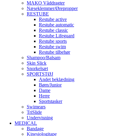
MAKO Våddragter
Næseklemmer/Ørepropper
RESTUBE
Restube active
Restube automatic
Restube classic
Restube Lifeguard
Restube sports
Restube swim
Restube tilbehør
Shampoo/Balsam
Skin Slick
Snorkelsæt
SPORTSTØJ
Andet beklædning
Børn/Junior
Dame
Herre
Sportstasker
Swimears
TriSlide
Undervisning
MEDICAL
Bandage
Kinesiologitape