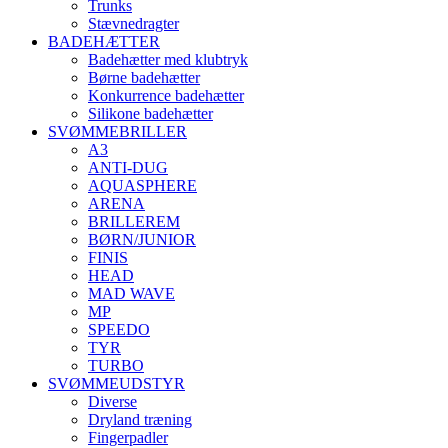
Trunks
Stævnedragter
BADEHÆTTER
Badehætter med klubtryk
Børne badehætter
Konkurrence badehætter
Silikone badehætter
SVØMMEBRILLER
A3
ANTI-DUG
AQUASPHERE
ARENA
BRILLEREM
BØRN/JUNIOR
FINIS
HEAD
MAD WAVE
MP
SPEEDO
TYR
TURBO
SVØMMEUDSTYR
Diverse
Dryland træning
Fingerpadler