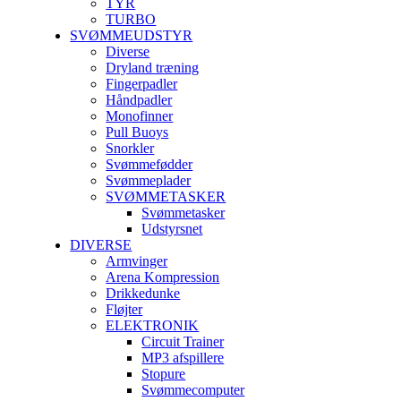
TYR
TURBO
SVØMMEUDSTYR
Diverse
Dryland træning
Fingerpadler
Håndpadler
Monofinner
Pull Buoys
Snorkler
Svømmefødder
Svømmeplader
SVØMMETASKER
Svømmetasker
Udstyrsnet
DIVERSE
Armvinger
Arena Kompression
Drikkedunke
Fløjter
ELEKTRONIK
Circuit Trainer
MP3 afspillere
Stopure
Svømmecomputer