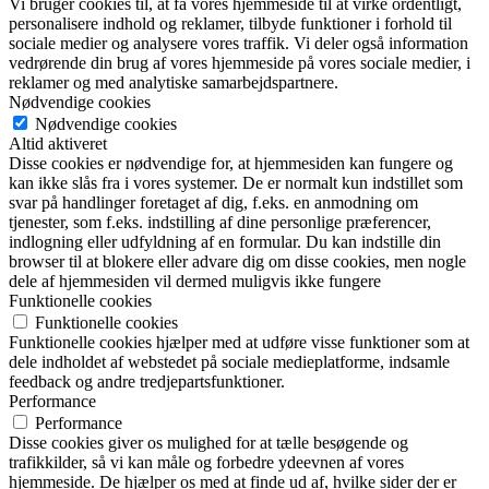
Vi bruger cookies til, at få vores hjemmeside til at virke ordentligt,
personalisere indhold og reklamer, tilbyde funktioner i forhold til
sociale medier og analysere vores traffik. Vi deler også information
vedrørende din brug af vores hjemmeside på vores sociale medier, i
reklamer og med analytiske samarbejdspartnere.
Nødvendige cookies
Nødvendige cookies
Altid aktiveret
Disse cookies er nødvendige for, at hjemmesiden kan fungere og
kan ikke slås fra i vores systemer. De er normalt kun indstillet som
svar på handlinger foretaget af dig, f.eks. en anmodning om
tjenester, som f.eks. indstilling af dine personlige præferencer,
indlogning eller udfyldning af en formular. Du kan indstille din
browser til at blokere eller advare dig om disse cookies, men nogle
dele af hjemmesiden vil dermed muligvis ikke fungere
Funktionelle cookies
Funktionelle cookies
Funktionelle cookies hjælper med at udføre visse funktioner som at
dele indholdet af webstedet på sociale medieplatforme, indsamle
feedback og andre tredjepartsfunktioner.
Performance
Performance
Disse cookies giver os mulighed for at tælle besøgende og
trafikkilder, så vi kan måle og forbedre ydeevnen af vores
hjemmeside. De hjælper os med at finde ud af, hvilke sider der er