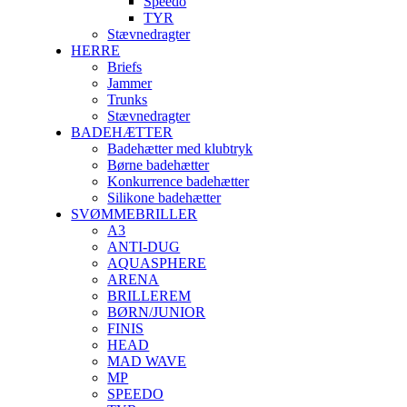
Speedo
TYR
Stævnedragter
HERRE
Briefs
Jammer
Trunks
Stævnedragter
BADEHÆTTER
Badehætter med klubtryk
Børne badehætter
Konkurrence badehætter
Silikone badehætter
SVØMMEBRILLER
A3
ANTI-DUG
AQUASPHERE
ARENA
BRILLEREM
BØRN/JUNIOR
FINIS
HEAD
MAD WAVE
MP
SPEEDO