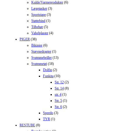
Kulde/Varmeprodukter
(6)
Lægetasker
(3)
Sportstape
(3)
Støttebind
(1)
Tilbehør
(5)
Vabelplaster
(4)
PIGER
(38)
Bikinier
(6)
Stævnedragter
(1)
Svømmebriller
(13)
Svømmetøj
(18)
Dolfin
(2)
Funkita
(10)
Str. 12
(2)
Str. 14
(8)
str. 4
(1)
Str. 5
(1)
Str. 6
(2)
Speedo
(3)
TYR
(1)
RESTUBE
(8)