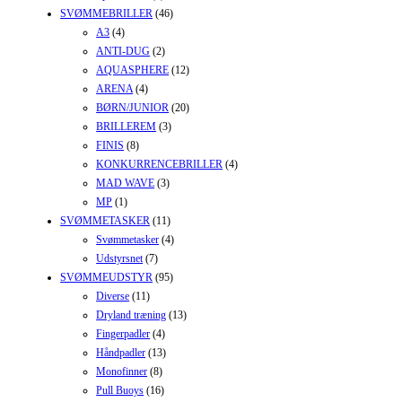
SVØMMEBRILLER
(46)
A3
(4)
ANTI-DUG
(2)
AQUASPHERE
(12)
ARENA
(4)
BØRN/JUNIOR
(20)
BRILLEREM
(3)
FINIS
(8)
KONKURRENCEBRILLER
(4)
MAD WAVE
(3)
MP
(1)
SVØMMETASKER
(11)
Svømmetasker
(4)
Udstyrsnet
(7)
SVØMMEUDSTYR
(95)
Diverse
(11)
Dryland træning
(13)
Fingerpadler
(4)
Håndpadler
(13)
Monofinner
(8)
Pull Buoys
(16)