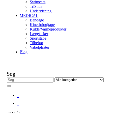
Swimears
TriSlide
Undervisning
MEDICAL
Bandage
Kinesiologitape
Kulde/Varmeprodukter
Lægetasker
Sportstape
Tilbehør
Vabelplaster
Blog
Søg