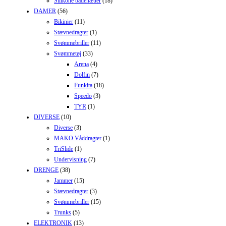
Silikone badehætter
(18)
DAMER
(56)
Bikinier
(11)
Stævnedragter
(1)
Svømmebriller
(11)
Svømmetøj
(33)
Arena
(4)
Dolfin
(7)
Funkita
(18)
Speedo
(3)
TYR
(1)
DIVERSE
(10)
Diverse
(3)
MAKO Våddragter
(1)
TriSlide
(1)
Undervisning
(7)
DRENGE
(38)
Jammer
(15)
Stævnedragter
(3)
Svømmebriller
(15)
Trunks
(5)
ELEKTRONIK
(13)