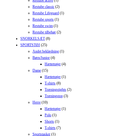
Restube active
(1)
Restube classic
(2)
Restube Lifeguard
(1)
Restube sports
(1)
Restube swim
(1)
Restube tilbehør
(2)
SNORKELSÆT
(8)
SPORTSTØJ
(25)
Andet beklædning
(1)
Børn/Junior
(4)
Hættetrøjer
(4)
Dame
(15)
Hættetrøjer
(1)
T-shirts
(8)
Træningstights
(2)
Træningstop
(3)
Herre
(10)
Hættetrøjer
(1)
Polo
(1)
Shorts
(1)
T-shirts
(7)
Sportstasker
(1)