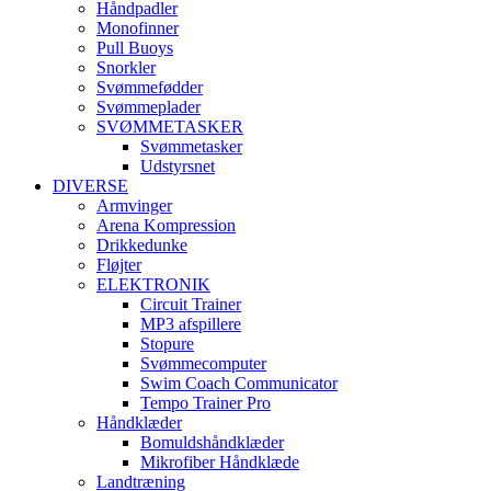
Håndpadler
Monofinner
Pull Buoys
Snorkler
Svømmefødder
Svømmeplader
SVØMMETASKER
Svømmetasker
Udstyrsnet
DIVERSE
Armvinger
Arena Kompression
Drikkedunke
Fløjter
ELEKTRONIK
Circuit Trainer
MP3 afspillere
Stopure
Svømmecomputer
Swim Coach Communicator
Tempo Trainer Pro
Håndklæder
Bomuldshåndklæder
Mikrofiber Håndklæde
Landtræning