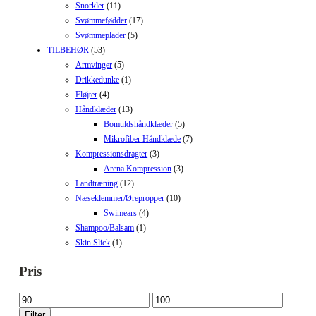
Snorkler
(11)
Svømmefødder
(17)
Svømmeplader
(5)
TILBEHØR
(53)
Armvinger
(5)
Drikkedunke
(1)
Fløjter
(4)
Håndklæder
(13)
Bomuldshåndklæder
(5)
Mikrofiber Håndklæde
(7)
Kompressionsdragter
(3)
Arena Kompression
(3)
Landtræning
(12)
Næseklemmer/Ørepropper
(10)
Swimears
(4)
Shampoo/Balsam
(1)
Skin Slick
(1)
Pris
Mindste
Højeste
pris
pris
Filter