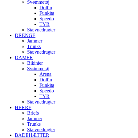
Svømmetøj
Dolfin
Funkita
Speedo
TYR
Stævnedragter
DRENGE
Jammer
Trunks
Stævnedragter
DAMER
Bikinier
Svømmetøj
Arena
Dolfin
Funkita
Speedo
TYR
Stævnedragter
HERRE
Briefs
Jammer
Trunks
Stævnedragter
BADEHÆTTER