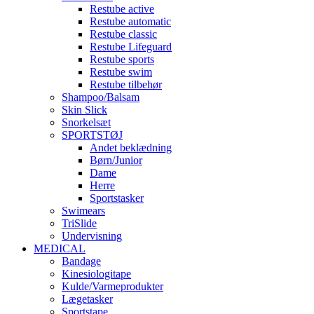
Restube active
Restube automatic
Restube classic
Restube Lifeguard
Restube sports
Restube swim
Restube tilbehør
Shampoo/Balsam
Skin Slick
Snorkelsæt
SPORTSTØJ
Andet beklædning
Børn/Junior
Dame
Herre
Sportstasker
Swimears
TriSlide
Undervisning
MEDICAL
Bandage
Kinesiologitape
Kulde/Varmeprodukter
Lægetasker
Sportstape