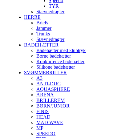
Speedo
TYR
Stævnedragter
HERRE
Briefs
Jammer
Trunks
Stævnedragter
BADEHÆTTER
Badehætter med klubtryk
Børne badehætter
Konkurrence badehætter
Silikone badehætter
SVØMMEBRILLER
A3
ANTI-DUG
AQUASPHERE
ARENA
BRILLEREM
BØRN/JUNIOR
FINIS
HEAD
MAD WAVE
MP
SPEEDO