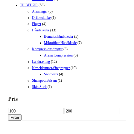
TILBEHØR
(53)
Armvinger
(5)
Drikkedunke
(1)
Fløjter
(4)
Håndklæder
(13)
Bomuldshåndklæder
(5)
Mikrofiber Håndklæde
(7)
Kompressionsdragter
(3)
Arena Kompression
(3)
Landtræning
(12)
Næseklemmer/Ørepropper
(10)
Swimears
(4)
Shampoo/Balsam
(1)
Skin Slick
(1)
Pris
Mindste
Højeste
pris
pris
Filter