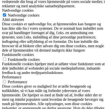
vedrørende din brug af vores hjemmeside på vores sociale medier, i
reklamer og med analytiske samarbejdspartnere.
Nødvendige cookies
Nødvendige cookies
Altid aktiveret
Disse cookies er nødvendige for, at hjemmesiden kan fungere og
kan ikke slås fra i vores systemer. De er normalt kun indstillet som
svar på handlinger foretaget af dig, f.eks. en anmodning om
tjenester, som f.eks. indstilling af dine personlige præferencer,
indlogning eller udfyldning af en formular. Du kan indstille din
browser til at blokere eller advare dig om disse cookies, men nogle
dele af hjemmesiden vil dermed muligvis ikke fungere
Funktionelle cookies
Funktionelle cookies
Funktionelle cookies hjælper med at udføre visse funktioner som at
dele indholdet af webstedet på sociale medieplatforme, indsamle
feedback og andre tredjepartsfunktioner.
Performance
Performance
Disse cookies giver os mulighed for at tælle besøgende og
trafikkilder, så vi kan måle og forbedre ydeevnen af vores
hjemmeside. De hjælper os med at finde ud af, hvilke sider der er
mest og mindst populære samt hvordan de besøgende bevæger sig
rundt på hjemmesiden. Alle oplysninger, som disse cookies
indsamler, er aggregerede og derfor anonyme. Hvis du ikke tillader