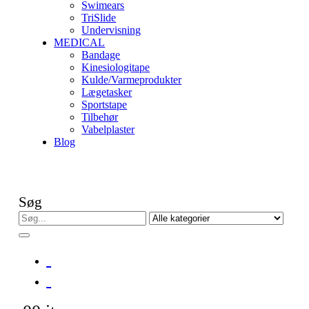
Swimears
TriSlide
Undervisning
MEDICAL
Bandage
Kinesiologitape
Kulde/Varmeprodukter
Lægetasker
Sportstape
Tilbehør
Vabelplaster
Blog
Søg