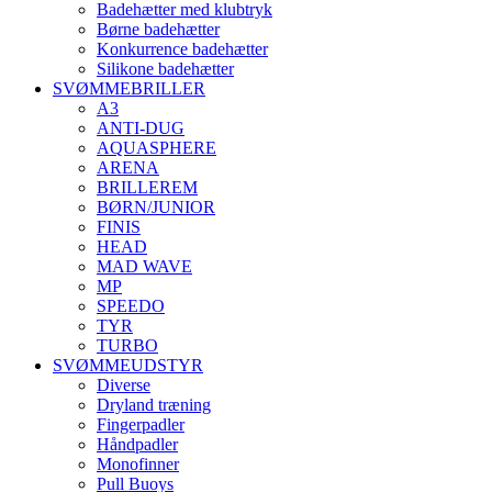
Badehætter med klubtryk
Børne badehætter
Konkurrence badehætter
Silikone badehætter
SVØMMEBRILLER
A3
ANTI-DUG
AQUASPHERE
ARENA
BRILLEREM
BØRN/JUNIOR
FINIS
HEAD
MAD WAVE
MP
SPEEDO
TYR
TURBO
SVØMMEUDSTYR
Diverse
Dryland træning
Fingerpadler
Håndpadler
Monofinner
Pull Buoys