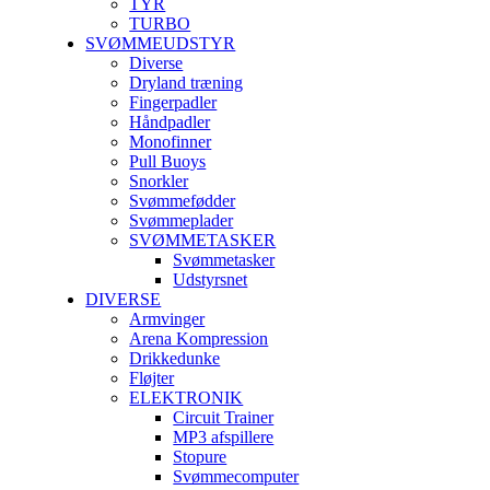
TYR
TURBO
SVØMMEUDSTYR
Diverse
Dryland træning
Fingerpadler
Håndpadler
Monofinner
Pull Buoys
Snorkler
Svømmefødder
Svømmeplader
SVØMMETASKER
Svømmetasker
Udstyrsnet
DIVERSE
Armvinger
Arena Kompression
Drikkedunke
Fløjter
ELEKTRONIK
Circuit Trainer
MP3 afspillere
Stopure
Svømmecomputer