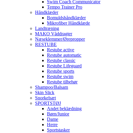
Swim Coach Communicator
Tempo Trainer Pro
Håndklæder
Bomuldshåndklæder
Mikrofiber Håndklæde
Landtræning
MAKO Våddragter
Næseklemmer/Ørepropper
RESTUBE
Restube active
Restube automatic
Restube classic
Restube Lifeguard
Restube sports
Restube swim
Restube tilbehør
Shampoo/Balsam
Skin Slick
Snorkelsæt
SPORTSTØJ
Andet beklædning
Børn/Junior
Dame
Herre
Sportstasker