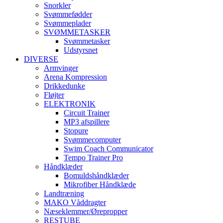
Snorkler
Svømmefødder
Svømmeplader
SVØMMETASKER
Svømmetasker
Udstyrsnet
DIVERSE
Armvinger
Arena Kompression
Drikkedunke
Fløjter
ELEKTRONIK
Circuit Trainer
MP3 afspillere
Stopure
Svømmecomputer
Swim Coach Communicator
Tempo Trainer Pro
Håndklæder
Bomuldshåndklæder
Mikrofiber Håndklæde
Landtræning
MAKO Våddragter
Næseklemmer/Ørepropper
RESTUBE