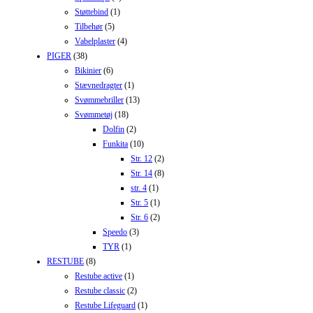
Støttebind
(1)
Tilbehør
(5)
Vabelplaster
(4)
PIGER
(38)
Bikinier
(6)
Stævnedragter
(1)
Svømmebriller
(13)
Svømmetøj
(18)
Dolfin
(2)
Funkita
(10)
Str. 12
(2)
Str. 14
(8)
str. 4
(1)
Str. 5
(1)
Str. 6
(2)
Speedo
(3)
TYR
(1)
RESTUBE
(8)
Restube active
(1)
Restube classic
(2)
Restube Lifeguard
(1)