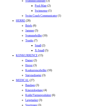
Svømmecomputer
(3)
Pool-Mate
(2)
Swimsense
(1)
Swim Coach Communicator
(1)
HERRE
(28)
Briefs
(6)
Jammer
(5)
Svømmebriller
(10)
Trunks
(7)
Small
(2)
X-Small
(5)
KONKURRENCE
(15)
Damer
(2)
Herrer
(3)
Konkurrencebriller
(10)
Stævnedragter
(3)
MEDICAL
(27)
Bandage
(3)
Kinesiologitape
(4)
Kulde/Varmeprodukter
(6)
Lægetasker
(3)
Sportstape
(3)