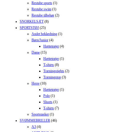
Restube sports
(1)
Restube swim
(1)
Restube tilbehør
(2)
SNORKELSÆT
(8)
SPORTSTØJ
(25)
Andet beklædning
(1)
Børn/Junior
(4)
Hættetrøjer
(4)
Dame
(15)
Hættetrøjer
(1)
T-shirts
(8)
Træningstights
(2)
Træningstop
(3)
Herre
(10)
Hættetrøjer
(1)
Polo
(1)
Shorts
(1)
T-shirts
(7)
Sportstasker
(1)
SVØMMEBRILLER
(46)
A3
(4)