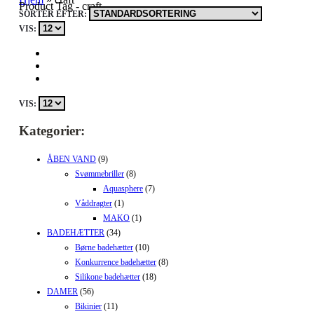
Product Tag - craft
SORTÉR EFTER:
VIS:
VIS:
Kategorier:
ÅBEN VAND
(9)
Svømmebriller
(8)
Aquasphere
(7)
Våddragter
(1)
MAKO
(1)
BADEHÆTTER
(34)
Børne badehætter
(10)
Konkurrence badehætter
(8)
Silikone badehætter
(18)
DAMER
(56)
Bikinier
(11)