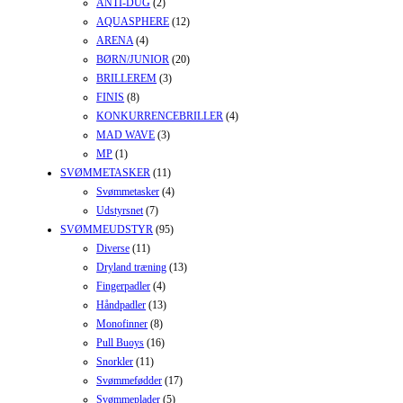
ANTI-DUG
(2)
AQUASPHERE
(12)
ARENA
(4)
BØRN/JUNIOR
(20)
BRILLEREM
(3)
FINIS
(8)
KONKURRENCEBRILLER
(4)
MAD WAVE
(3)
MP
(1)
SVØMMETASKER
(11)
Svømmetasker
(4)
Udstyrsnet
(7)
SVØMMEUDSTYR
(95)
Diverse
(11)
Dryland træning
(13)
Fingerpadler
(4)
Håndpadler
(13)
Monofinner
(8)
Pull Buoys
(16)
Snorkler
(11)
Svømmefødder
(17)
Svømmeplader
(5)