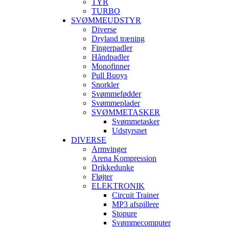
TYR
TURBO
SVØMMEUDSTYR
Diverse
Dryland træning
Fingerpadler
Håndpadler
Monofinner
Pull Buoys
Snorkler
Svømmefødder
Svømmeplader
SVØMMETASKER
Svømmetasker
Udstyrsnet
DIVERSE
Armvinger
Arena Kompression
Drikkedunke
Fløjter
ELEKTRONIK
Circuit Trainer
MP3 afspillere
Stopure
Svømmecomputer