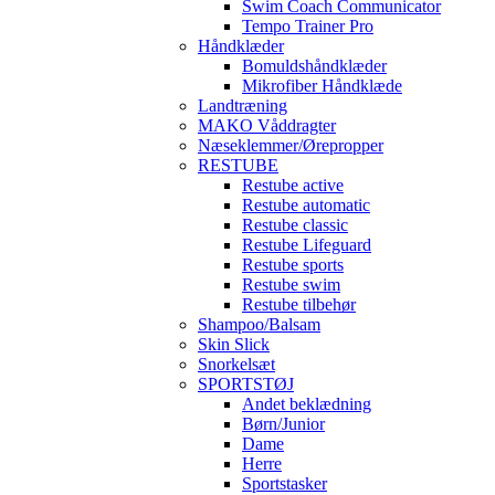
Swim Coach Communicator
Tempo Trainer Pro
Håndklæder
Bomuldshåndklæder
Mikrofiber Håndklæde
Landtræning
MAKO Våddragter
Næseklemmer/Ørepropper
RESTUBE
Restube active
Restube automatic
Restube classic
Restube Lifeguard
Restube sports
Restube swim
Restube tilbehør
Shampoo/Balsam
Skin Slick
Snorkelsæt
SPORTSTØJ
Andet beklædning
Børn/Junior
Dame
Herre
Sportstasker