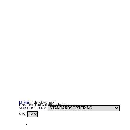
Hjem
»
drikkedunk
Product Tag - drikkedunk
SORTÉR EFTER:
VIS: