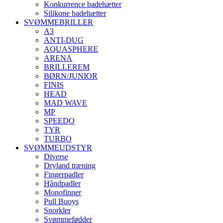
Konkurrence badehætter
Silikone badehætter
SVØMMEBRILLER
A3
ANTI-DUG
AQUASPHERE
ARENA
BRILLEREM
BØRN/JUNIOR
FINIS
HEAD
MAD WAVE
MP
SPEEDO
TYR
TURBO
SVØMMEUDSTYR
Diverse
Dryland træning
Fingerpadler
Håndpadler
Monofinner
Pull Buoys
Snorkler
Svømmefødder