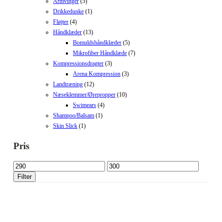
Armvinger
(5)
Drikkedunke
(1)
Fløjter
(4)
Håndklæder
(13)
Bomuldshåndklæder
(5)
Mikrofiber Håndklæde
(7)
Kompressionsdragter
(3)
Arena Kompression
(3)
Landtræning
(12)
Næseklemmer/Ørepropper
(10)
Swimears
(4)
Shampoo/Balsam
(1)
Skin Slick
(1)
Pris
Mindste
Højeste
pris
pris
Filter