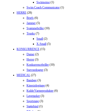
Swimsense
(1)
Swim Coach Communicator
(1)
HERRE
(28)
Briefs
(6)
Jammer
(5)
Svømmebriller
(10)
Trunks
(7)
Small
(2)
X-Small
(5)
KONKURRENCE
(15)
Damer
(2)
Herrer
(3)
Konkurrencebriller
(10)
Stævnedragter
(3)
MEDICAL
(27)
Bandage
(3)
Kinesiologitape
(4)
Kulde/Varmeprodukter
(6)
Lægetasker
(3)
Sportstape
(3)
Støttebind
(1)