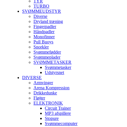
TYR
TURBO
SVØMMEUDSTYR
Diverse
Dryland træning
Fingerpadler
Håndpadler
Monofinner
Pull Buoys
Snorkler
Svømmefødder
Svømmeplader
SVØMMETASKER
Svømmetasker
Udstyrsnet
DIVERSE
Armvinger
Arena Kompression
Drikkedunke
Fløjter
ELEKTRONIK
Circuit Trainer
MP3 afspillere
Stopure
Svømmecomputer