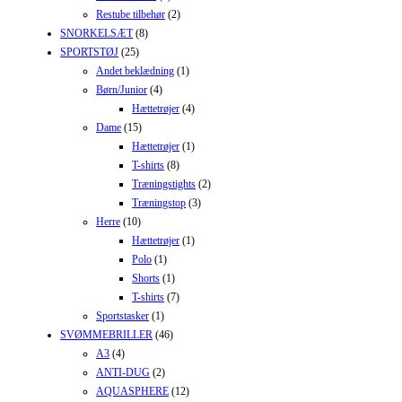
Restube tilbehør
(2)
SNORKELSÆT
(8)
SPORTSTØJ
(25)
Andet beklædning
(1)
Børn/Junior
(4)
Hættetrøjer
(4)
Dame
(15)
Hættetrøjer
(1)
T-shirts
(8)
Træningstights
(2)
Træningstop
(3)
Herre
(10)
Hættetrøjer
(1)
Polo
(1)
Shorts
(1)
T-shirts
(7)
Sportstasker
(1)
SVØMMEBRILLER
(46)
A3
(4)
ANTI-DUG
(2)
AQUASPHERE
(12)