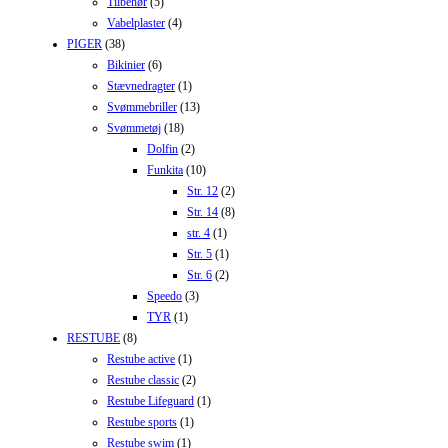
Tilbehør
(5)
Vabelplaster
(4)
PIGER
(38)
Bikinier
(6)
Stævnedragter
(1)
Svømmebriller
(13)
Svømmetøj
(18)
Dolfin
(2)
Funkita
(10)
Str. 12
(2)
Str. 14
(8)
str. 4
(1)
Str. 5
(1)
Str. 6
(2)
Speedo
(3)
TYR
(1)
RESTUBE
(8)
Restube active
(1)
Restube classic
(2)
Restube Lifeguard
(1)
Restube sports
(1)
Restube swim
(1)