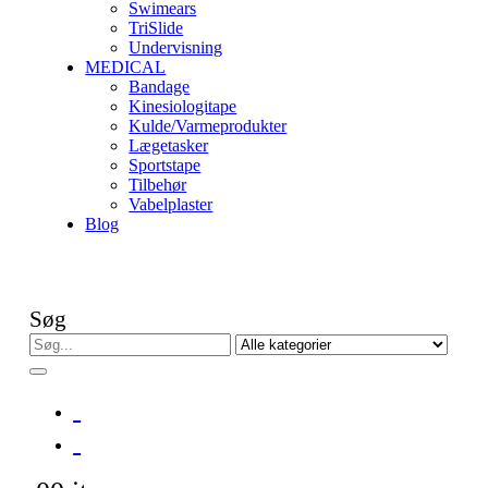
Swimears
TriSlide
Undervisning
MEDICAL
Bandage
Kinesiologitape
Kulde/Varmeprodukter
Lægetasker
Sportstape
Tilbehør
Vabelplaster
Blog
Søg