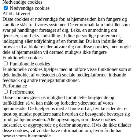
Nødvendige cookies
Nødvendige cookies
Altid aktiveret
Disse cookies er nødvendige for, at hjemmesiden kan fungere og
kan ikke slås fra i vores systemer. De er normalt kun indstillet som
svar på handlinger foretaget af dig, f.eks. en anmodning om
tjenester, som f.eks. indstilling af dine personlige præferencer,
indlogning eller udfyldning af en formular. Du kan indstille din
browser til at blokere eller advare dig om disse cookies, men nogle
dele af hjemmesiden vil dermed muligvis ikke fungere
Funktionelle cookies
Funktionelle cookies
Funktionelle cookies hjælper med at udføre visse funktioner som at
dele indholdet af webstedet på sociale medieplatforme, indsamle
feedback og andre tredjepartsfunktioner.
Performance
Performance
Disse cookies giver os mulighed for at tælle besøgende og
trafikkilder, så vi kan måle og forbedre ydeevnen af vores
hjemmeside. De hjælper os med at finde ud af, hvilke sider der er
mest og mindst populære samt hvordan de besøgende bevæger sig
rundt på hjemmesiden. Alle oplysninger, som disse cookies
indsamler, er aggregerede og derfor anonyme. Hvis du ikke tillader
disse cookies, vil vi ikke have information om, hvornår du har
besøgt vores hjemmeside.