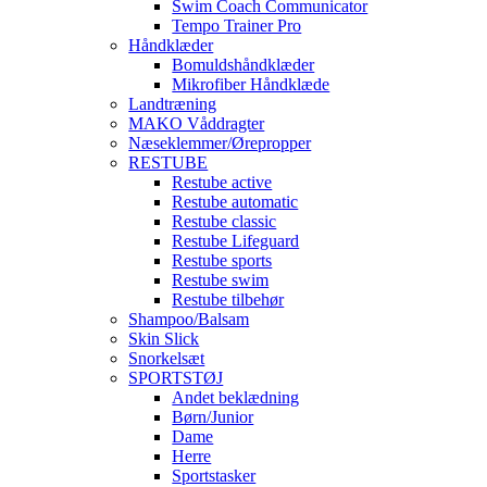
Swim Coach Communicator
Tempo Trainer Pro
Håndklæder
Bomuldshåndklæder
Mikrofiber Håndklæde
Landtræning
MAKO Våddragter
Næseklemmer/Ørepropper
RESTUBE
Restube active
Restube automatic
Restube classic
Restube Lifeguard
Restube sports
Restube swim
Restube tilbehør
Shampoo/Balsam
Skin Slick
Snorkelsæt
SPORTSTØJ
Andet beklædning
Børn/Junior
Dame
Herre
Sportstasker