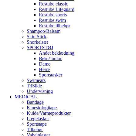
Restube classic
Restube Lifeguard
Restube sports
Restube swim
Restube tilbehør
Shampoo/Balsam
Skin Slick
Snorkelsæt
SPORTSTØJ
Andet beklædning
Børn/Junior
Dame
Herre
Sportstasker
Swimears
TriSlide
Undervisning
MEDICAL
Bandage
Kinesiologitape
Kulde/Varmeprodukter
Lægetasker
Sportstape
Tilbehør
Vabelplaster