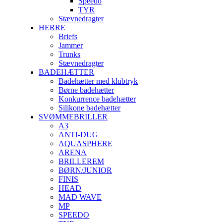
Speedo
TYR
Stævnedragter
HERRE
Briefs
Jammer
Trunks
Stævnedragter
BADEHÆTTER
Badehætter med klubtryk
Børne badehætter
Konkurrence badehætter
Silikone badehætter
SVØMMEBRILLER
A3
ANTI-DUG
AQUASPHERE
ARENA
BRILLEREM
BØRN/JUNIOR
FINIS
HEAD
MAD WAVE
MP
SPEEDO