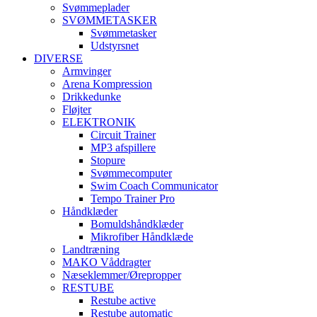
Svømmeplader
SVØMMETASKER
Svømmetasker
Udstyrsnet
DIVERSE
Armvinger
Arena Kompression
Drikkedunke
Fløjter
ELEKTRONIK
Circuit Trainer
MP3 afspillere
Stopure
Svømmecomputer
Swim Coach Communicator
Tempo Trainer Pro
Håndklæder
Bomuldshåndklæder
Mikrofiber Håndklæde
Landtræning
MAKO Våddragter
Næseklemmer/Ørepropper
RESTUBE
Restube active
Restube automatic