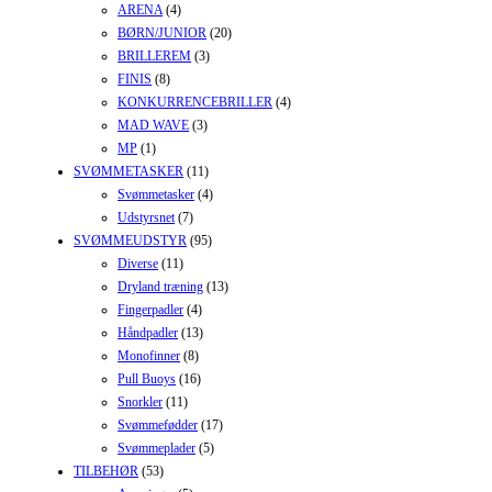
ARENA
(4)
BØRN/JUNIOR
(20)
BRILLEREM
(3)
FINIS
(8)
KONKURRENCEBRILLER
(4)
MAD WAVE
(3)
MP
(1)
SVØMMETASKER
(11)
Svømmetasker
(4)
Udstyrsnet
(7)
SVØMMEUDSTYR
(95)
Diverse
(11)
Dryland træning
(13)
Fingerpadler
(4)
Håndpadler
(13)
Monofinner
(8)
Pull Buoys
(16)
Snorkler
(11)
Svømmefødder
(17)
Svømmeplader
(5)
TILBEHØR
(53)