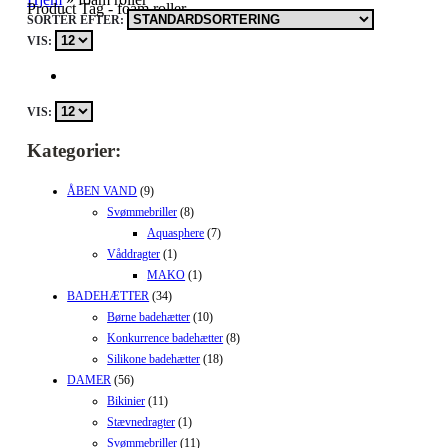
Product Tag - foam roller
SORTÉR EFTER:
VIS:
VIS:
Kategorier:
ÅBEN VAND
(9)
Svømmebriller
(8)
Aquasphere
(7)
Våddragter
(1)
MAKO
(1)
BADEHÆTTER
(34)
Børne badehætter
(10)
Konkurrence badehætter
(8)
Silikone badehætter
(18)
DAMER
(56)
Bikinier
(11)
Stævnedragter
(1)
Svømmebriller
(11)