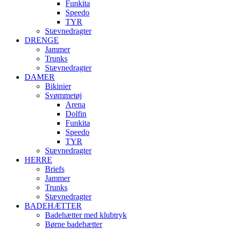
Funkita
Speedo
TYR
Stævnedragter
DRENGE
Jammer
Trunks
Stævnedragter
DAMER
Bikinier
Svømmetøj
Arena
Dolfin
Funkita
Speedo
TYR
Stævnedragter
HERRE
Briefs
Jammer
Trunks
Stævnedragter
BADEHÆTTER
Badehætter med klubtryk
Børne badehætter