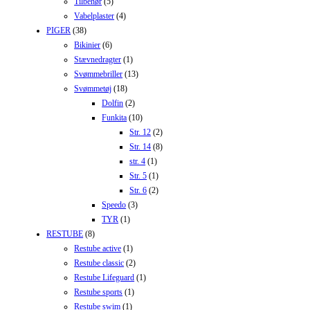
Tilbehør
(5)
Vabelplaster
(4)
PIGER
(38)
Bikinier
(6)
Stævnedragter
(1)
Svømmebriller
(13)
Svømmetøj
(18)
Dolfin
(2)
Funkita
(10)
Str. 12
(2)
Str. 14
(8)
str. 4
(1)
Str. 5
(1)
Str. 6
(2)
Speedo
(3)
TYR
(1)
RESTUBE
(8)
Restube active
(1)
Restube classic
(2)
Restube Lifeguard
(1)
Restube sports
(1)
Restube swim
(1)