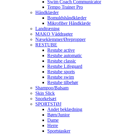
Swim Coach Communicator
Tempo Trainer Pro
Håndklæder
Bomuldshåndklæder
Mikrofiber Håndklæde
Landtræning
MAKO Våddragter
Næseklemmer/Ørepropper
RESTUBE
Restube active
Restube automatic
Restube classic
Restube Lifeguard
Restube sports
Restube swim
Restube tilbehør
Shampoo/Balsam
Skin Slick
Snorkelsæt
SPORTSTØJ
Andet beklædning
Børn/Junior
Dame
Herre
Sportstasker