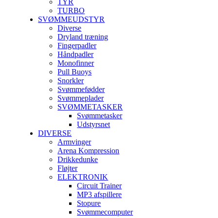
TYR
TURBO
SVØMMEUDSTYR
Diverse
Dryland træning
Fingerpadler
Håndpadler
Monofinner
Pull Buoys
Snorkler
Svømmefødder
Svømmeplader
SVØMMETASKER
Svømmetasker
Udstyrsnet
DIVERSE
Armvinger
Arena Kompression
Drikkedunke
Fløjter
ELEKTRONIK
Circuit Trainer
MP3 afspillere
Stopure
Svømmecomputer