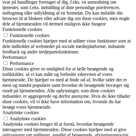
svar på handlinger foretaget af dig, f.eks. en anmodning om
tjenester, som f.eks. indstilling af dine personlige præferencer,
indlogning eller udfyldning af en formular. Du kan indstille din
browser til at blokere eller advare dig om disse cookies, men nogle
dele af hjemmesiden vil dermed muligvis ikke fungere
Funktionelle cookies
Funktionelle cookies
Funktionelle cookies hjælper med at udføre visse funktioner som at
dele indholdet af webstedet på sociale medieplatforme, indsamle
feedback og andre tredjepartsfunktioner.
Performance
Performance
Disse cookies giver os mulighed for at tælle besøgende og
trafikkilder, så vi kan måle og forbedre ydeevnen af vores
hjemmeside. De hjælper os med at finde ud af, hvilke sider der er
mest og mindst populære samt hvordan de besøgende bevæger sig
rundt på hjemmesiden. Alle oplysninger, som disse cookies
indsamler, er aggregerede og derfor anonyme. Hvis du ikke tillader
disse cookies, vil vi ikke have information om, hvornår du har
besøgt vores hjemmeside.
Analytiske cookies
Analytiske cookies
Analytiske cookies bruges til at forstå, hvordan besøgende
interagerer med hjemmesiden. Disse cookies hjælper med at give
oplysninger om målinger, antallet af besøgende, afvisningsprocent,