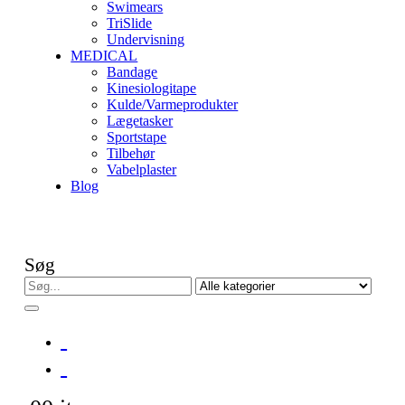
Swimears
TriSlide
Undervisning
MEDICAL
Bandage
Kinesiologitape
Kulde/Varmeprodukter
Lægetasker
Sportstape
Tilbehør
Vabelplaster
Blog
Søg