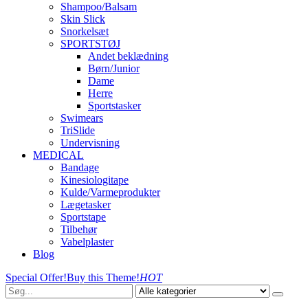
Shampoo/Balsam
Skin Slick
Snorkelsæt
SPORTSTØJ
Andet beklædning
Børn/Junior
Dame
Herre
Sportstasker
Swimears
TriSlide
Undervisning
MEDICAL
Bandage
Kinesiologitape
Kulde/Varmeprodukter
Lægetasker
Sportstape
Tilbehør
Vabelplaster
Blog
Special Offer!
Buy this Theme!
HOT