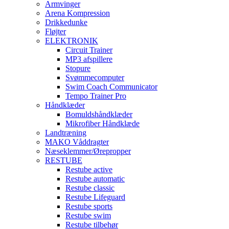
Armvinger
Arena Kompression
Drikkedunke
Fløjter
ELEKTRONIK
Circuit Trainer
MP3 afspillere
Stopure
Svømmecomputer
Swim Coach Communicator
Tempo Trainer Pro
Håndklæder
Bomuldshåndklæder
Mikrofiber Håndklæde
Landtræning
MAKO Våddragter
Næseklemmer/Ørepropper
RESTUBE
Restube active
Restube automatic
Restube classic
Restube Lifeguard
Restube sports
Restube swim
Restube tilbehør