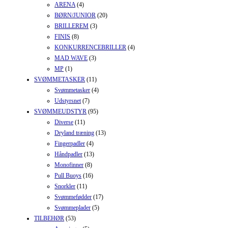
ARENA
(4)
BØRN/JUNIOR
(20)
BRILLEREM
(3)
FINIS
(8)
KONKURRENCEBRILLER
(4)
MAD WAVE
(3)
MP
(1)
SVØMMETASKER
(11)
Svømmetasker
(4)
Udstyrsnet
(7)
SVØMMEUDSTYR
(95)
Diverse
(11)
Dryland træning
(13)
Fingerpadler
(4)
Håndpadler
(13)
Monofinner
(8)
Pull Buoys
(16)
Snorkler
(11)
Svømmefødder
(17)
Svømmeplader
(5)
TILBEHØR
(53)