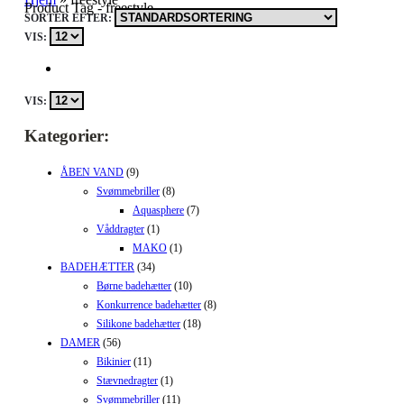
Product Tag - freestyle
SORTÉR EFTER:
VIS:
VIS:
Kategorier:
ÅBEN VAND
(9)
Svømmebriller
(8)
Aquasphere
(7)
Våddragter
(1)
MAKO
(1)
BADEHÆTTER
(34)
Børne badehætter
(10)
Konkurrence badehætter
(8)
Silikone badehætter
(18)
DAMER
(56)
Bikinier
(11)
Stævnedragter
(1)
Svømmebriller
(11)