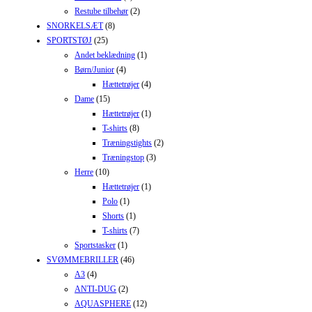
Restube tilbehør
(2)
SNORKELSÆT
(8)
SPORTSTØJ
(25)
Andet beklædning
(1)
Børn/Junior
(4)
Hættetrøjer
(4)
Dame
(15)
Hættetrøjer
(1)
T-shirts
(8)
Træningstights
(2)
Træningstop
(3)
Herre
(10)
Hættetrøjer
(1)
Polo
(1)
Shorts
(1)
T-shirts
(7)
Sportstasker
(1)
SVØMMEBRILLER
(46)
A3
(4)
ANTI-DUG
(2)
AQUASPHERE
(12)