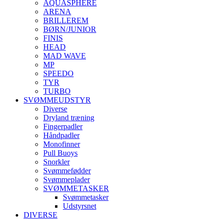
AQUASPHERE
ARENA
BRILLEREM
BØRN/JUNIOR
FINIS
HEAD
MAD WAVE
MP
SPEEDO
TYR
TURBO
SVØMMEUDSTYR
Diverse
Dryland træning
Fingerpadler
Håndpadler
Monofinner
Pull Buoys
Snorkler
Svømmefødder
Svømmeplader
SVØMMETASKER
Svømmetasker
Udstyrsnet
DIVERSE