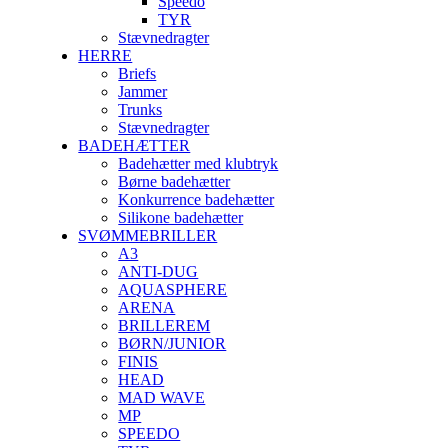
Speedo
TYR
Stævnedragter
HERRE
Briefs
Jammer
Trunks
Stævnedragter
BADEHÆTTER
Badehætter med klubtryk
Børne badehætter
Konkurrence badehætter
Silikone badehætter
SVØMMEBRILLER
A3
ANTI-DUG
AQUASPHERE
ARENA
BRILLEREM
BØRN/JUNIOR
FINIS
HEAD
MAD WAVE
MP
SPEEDO