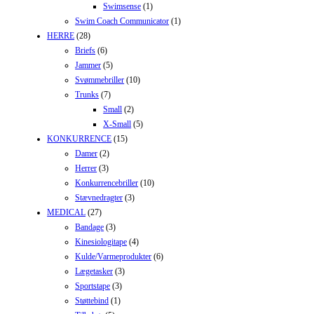
Swimsense
(1)
Swim Coach Communicator
(1)
HERRE
(28)
Briefs
(6)
Jammer
(5)
Svømmebriller
(10)
Trunks
(7)
Small
(2)
X-Small
(5)
KONKURRENCE
(15)
Damer
(2)
Herrer
(3)
Konkurrencebriller
(10)
Stævnedragter
(3)
MEDICAL
(27)
Bandage
(3)
Kinesiologitape
(4)
Kulde/Varmeprodukter
(6)
Lægetasker
(3)
Sportstape
(3)
Støttebind
(1)