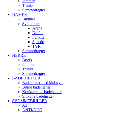
Jammer
Trunks
Stævnedragter
DAMER
Bikinier
Svømmetøj
Arena
Dolfin
Funkita
Speedo
TYR
Stævnedragter
HERRE
Briefs
Jammer
Trunks
Stævnedragter
BADEHÆTTER
Badehætter med klubtryk
Børne badehætter
Konkurrence badehætter
Silikone badehætter
SVØMMEBRILLER
A3
ANTI-DUG