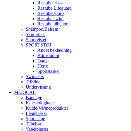
Restube classic
Restube Lifeguard
Restube sports
Restube swim
Restube tilbehør
Shampoo/Balsam
Skin Slick
Snorkelsæt
SPORTSTØJ
Andet beklædning
Børn/Junior
Dame
Herre
Sportstasker
Swimears
TriSlide
Undervisning
MEDICAL
Bandage
Kinesiologitape
Kulde/Varmeprodukter
Lægetasker
Sportstape
Tilbehør
Vabelplaster