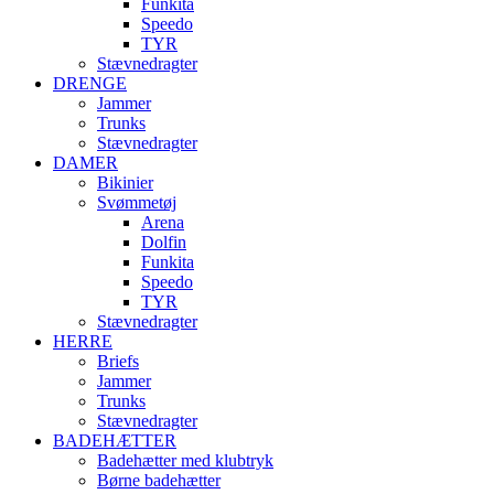
Funkita
Speedo
TYR
Stævnedragter
DRENGE
Jammer
Trunks
Stævnedragter
DAMER
Bikinier
Svømmetøj
Arena
Dolfin
Funkita
Speedo
TYR
Stævnedragter
HERRE
Briefs
Jammer
Trunks
Stævnedragter
BADEHÆTTER
Badehætter med klubtryk
Børne badehætter