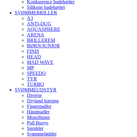
Konkurrence badehætter
Silikone badehætter
SVØMMEBRILLER
A3
ANTI-DUG
AQUASPHERE
ARENA
BRILLEREM
BØRN/JUNIOR
FINIS
HEAD
MAD WAVE
MP
SPEEDO
TYR
TURBO
SVØMMEUDSTYR
Diverse
Dryland træning
Fingerpadler
Håndpadler
Monofinner
Pull Buoys
Snorkler
Svømmefødder