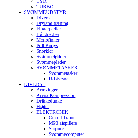
TYR
TURBO
SVØMMEUDSTYR
Diverse
Dryland træning
Fingerpadler
Håndpadler
Monofinner
Pull Buoys
Snorkler
Svømmefødder
Svømmeplader
SVØMMETASKER
Svømmetasker
Udstyrsnet
DIVERSE
Armvinger
Arena Kompression
Drikkedunke
Fløjter
ELEKTRONIK
Circuit Trainer
MP3 afspillere
Stopure
Svømmecomputer