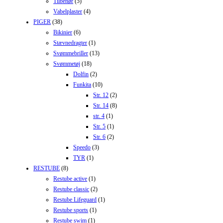
Tilbehør
(5)
Vabelplaster
(4)
PIGER
(38)
Bikinier
(6)
Stævnedragter
(1)
Svømmebriller
(13)
Svømmetøj
(18)
Dolfin
(2)
Funkita
(10)
Str. 12
(2)
Str. 14
(8)
str. 4
(1)
Str. 5
(1)
Str. 6
(2)
Speedo
(3)
TYR
(1)
RESTUBE
(8)
Restube active
(1)
Restube classic
(2)
Restube Lifeguard
(1)
Restube sports
(1)
Restube swim
(1)