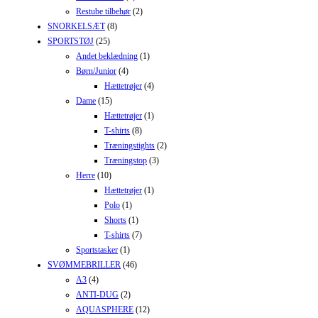
Restube tilbehør
(2)
SNORKELSÆT
(8)
SPORTSTØJ
(25)
Andet beklædning
(1)
Børn/Junior
(4)
Hættetrøjer
(4)
Dame
(15)
Hættetrøjer
(1)
T-shirts
(8)
Træningstights
(2)
Træningstop
(3)
Herre
(10)
Hættetrøjer
(1)
Polo
(1)
Shorts
(1)
T-shirts
(7)
Sportstasker
(1)
SVØMMEBRILLER
(46)
A3
(4)
ANTI-DUG
(2)
AQUASPHERE
(12)