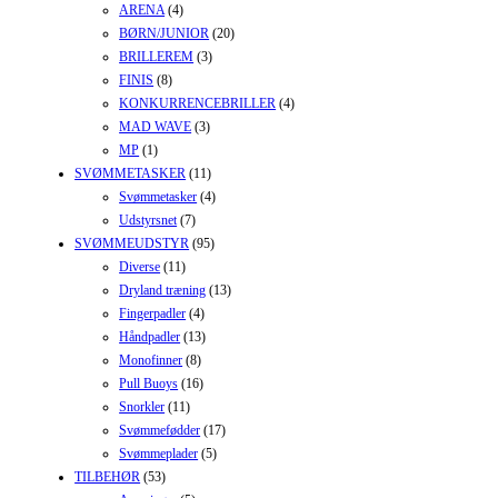
ARENA
(4)
BØRN/JUNIOR
(20)
BRILLEREM
(3)
FINIS
(8)
KONKURRENCEBRILLER
(4)
MAD WAVE
(3)
MP
(1)
SVØMMETASKER
(11)
Svømmetasker
(4)
Udstyrsnet
(7)
SVØMMEUDSTYR
(95)
Diverse
(11)
Dryland træning
(13)
Fingerpadler
(4)
Håndpadler
(13)
Monofinner
(8)
Pull Buoys
(16)
Snorkler
(11)
Svømmefødder
(17)
Svømmeplader
(5)
TILBEHØR
(53)