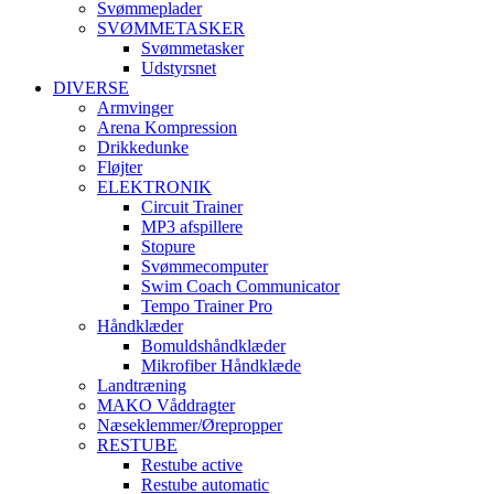
Svømmeplader
SVØMMETASKER
Svømmetasker
Udstyrsnet
DIVERSE
Armvinger
Arena Kompression
Drikkedunke
Fløjter
ELEKTRONIK
Circuit Trainer
MP3 afspillere
Stopure
Svømmecomputer
Swim Coach Communicator
Tempo Trainer Pro
Håndklæder
Bomuldshåndklæder
Mikrofiber Håndklæde
Landtræning
MAKO Våddragter
Næseklemmer/Ørepropper
RESTUBE
Restube active
Restube automatic