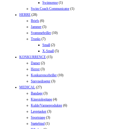
Swimsense
(1)
Swim Coach Communicator
(1)
HERRE
(28)
Briefs
(6)
Jammer
(5)
Svømmebriller
(10)
Trunks
(7)
Small
(2)
X-Small
(5)
KONKURRENCE
(15)
Damer
(2)
Herrer
(3)
Konkurrencebriller
(10)
Stævnedragter
(3)
MEDICAL
(27)
Bandage
(3)
Kinesiologitape
(4)
Kulde/Varmeprodukter
(6)
Lægetasker
(3)
Sportstape
(3)
Støttebind
(1)