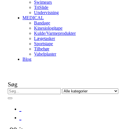
Swimears
TriSlide
Undervisning
MEDICAL
Bandage
Kinesiologitape
Kulde/Varmeprodukter
Lægetasker
Sportstape
Tilbehør
Vabelplaster
Blog
Søg