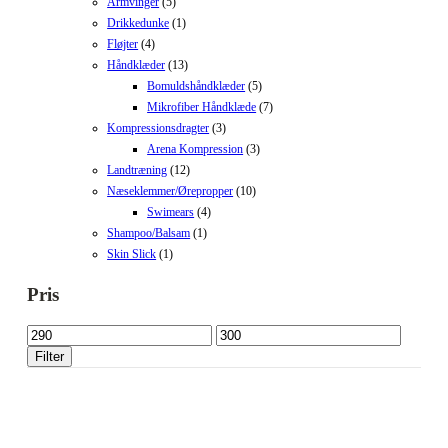
Armvinger
(5)
Drikkedunke
(1)
Fløjter
(4)
Håndklæder
(13)
Bomuldshåndklæder
(5)
Mikrofiber Håndklæde
(7)
Kompressionsdragter
(3)
Arena Kompression
(3)
Landtræning
(12)
Næseklemmer/Ørepropper
(10)
Swimears
(4)
Shampoo/Balsam
(1)
Skin Slick
(1)
Pris
Mindste
Højeste
pris
pris
Filter