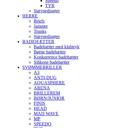
Speedo
TYR
Stævnedragter
HERRE
Briefs
Jammer
Trunks
Stævnedragter
BADEHÆTTER
Badehætter med klubtryk
Børne badehætter
Konkurrence badehætter
Silikone badehætter
SVØMMEBRILLER
A3
ANTI-DUG
AQUASPHERE
ARENA
BRILLEREM
BØRN/JUNIOR
FINIS
HEAD
MAD WAVE
MP
SPEEDO