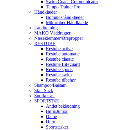
Swim Coach Communicator
Tempo Trainer Pro
Håndklæder
Bomuldshåndklæder
Mikrofiber Håndklæde
Landtræning
MAKO Våddragter
Næseklemmer/Ørepropper
RESTUBE
Restube active
Restube automatic
Restube classic
Restube Lifeguard
Restube sports
Restube swim
Restube tilbehør
Shampoo/Balsam
Skin Slick
Snorkelsæt
SPORTSTØJ
Andet beklædning
Børn/Junior
Dame
Herre
Sportstasker