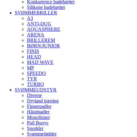
Konkurrence badehætter
Silikone badehætter
SVØMMEBRILLER
A3
ANTI-DUG
AQUASPHERE
ARENA
BRILLEREM
BØRN/JUNIOR
FINIS
HEAD
MAD WAVE
MP
SPEEDO
TYR
TURBO
SVØMMEUDSTYR
Diverse
Dryland træning
Fingerpadler
Håndpadler
Monofinner
Pull Buoys
Snorkler
Svømmefødder