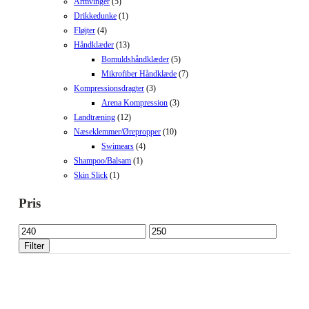
Armvinger
(5)
Drikkedunke
(1)
Fløjter
(4)
Håndklæder
(13)
Bomuldshåndklæder
(5)
Mikrofiber Håndklæde
(7)
Kompressionsdragter
(3)
Arena Kompression
(3)
Landtræning
(12)
Næseklemmer/Ørepropper
(10)
Swimears
(4)
Shampoo/Balsam
(1)
Skin Slick
(1)
Pris
Mindste
Højeste
pris
pris
Filter