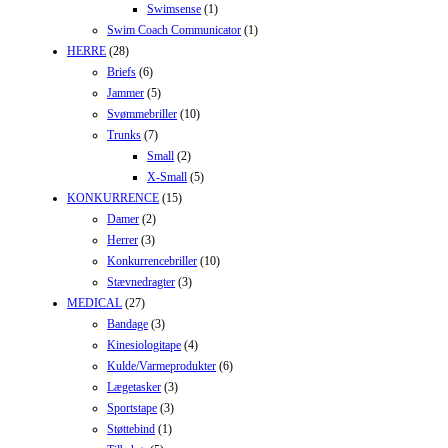
Swimsense
(1)
Swim Coach Communicator
(1)
HERRE
(28)
Briefs
(6)
Jammer
(5)
Svømmebriller
(10)
Trunks
(7)
Small
(2)
X-Small
(5)
KONKURRENCE
(15)
Damer
(2)
Herrer
(3)
Konkurrencebriller
(10)
Stævnedragter
(3)
MEDICAL
(27)
Bandage
(3)
Kinesiologitape
(4)
Kulde/Varmeprodukter
(6)
Lægetasker
(3)
Sportstape
(3)
Støttebind
(1)