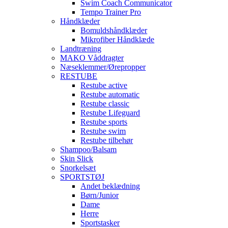
Swim Coach Communicator
Tempo Trainer Pro
Håndklæder
Bomuldshåndklæder
Mikrofiber Håndklæde
Landtræning
MAKO Våddragter
Næseklemmer/Ørepropper
RESTUBE
Restube active
Restube automatic
Restube classic
Restube Lifeguard
Restube sports
Restube swim
Restube tilbehør
Shampoo/Balsam
Skin Slick
Snorkelsæt
SPORTSTØJ
Andet beklædning
Børn/Junior
Dame
Herre
Sportstasker