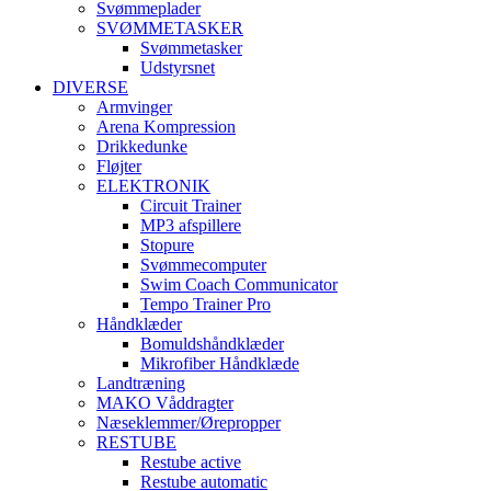
Svømmeplader
SVØMMETASKER
Svømmetasker
Udstyrsnet
DIVERSE
Armvinger
Arena Kompression
Drikkedunke
Fløjter
ELEKTRONIK
Circuit Trainer
MP3 afspillere
Stopure
Svømmecomputer
Swim Coach Communicator
Tempo Trainer Pro
Håndklæder
Bomuldshåndklæder
Mikrofiber Håndklæde
Landtræning
MAKO Våddragter
Næseklemmer/Ørepropper
RESTUBE
Restube active
Restube automatic