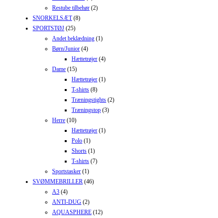
Restube tilbehør
(2)
SNORKELSÆT
(8)
SPORTSTØJ
(25)
Andet beklædning
(1)
Børn/Junior
(4)
Hættetrøjer
(4)
Dame
(15)
Hættetrøjer
(1)
T-shirts
(8)
Træningstights
(2)
Træningstop
(3)
Herre
(10)
Hættetrøjer
(1)
Polo
(1)
Shorts
(1)
T-shirts
(7)
Sportstasker
(1)
SVØMMEBRILLER
(46)
A3
(4)
ANTI-DUG
(2)
AQUASPHERE
(12)