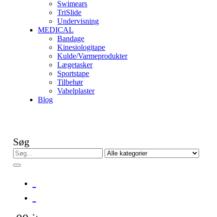
Swimears
TriSlide
Undervisning
MEDICAL
Bandage
Kinesiologitape
Kulde/Varmeprodukter
Lægetasker
Sportstape
Tilbehør
Vabelplaster
Blog
Søg