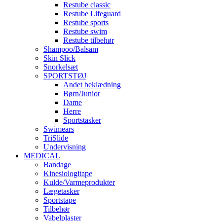
Restube classic
Restube Lifeguard
Restube sports
Restube swim
Restube tilbehør
Shampoo/Balsam
Skin Slick
Snorkelsæt
SPORTSTØJ
Andet beklædning
Børn/Junior
Dame
Herre
Sportstasker
Swimears
TriSlide
Undervisning
MEDICAL
Bandage
Kinesiologitape
Kulde/Varmeprodukter
Lægetasker
Sportstape
Tilbehør
Vabelplaster