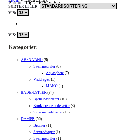
Product Tag - landtræning
SORTÉR EFTER:
VIS:
VIS:
Kategorier:
ÅBEN VAND
(9)
Svømmebriller
(8)
Aquasphere
(7)
Våddragter
(1)
MAKO
(1)
BADEHÆTTER
(34)
Børne badehætter
(10)
Konkurrence badehætter
(8)
Silikone badehætter
(18)
DAMER
(56)
Bikinier
(11)
Stævnedragter
(1)
Svømmebriller
(11)