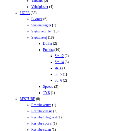
Tilbehør
(5)
Vabelplaster
(4)
PIGER
(38)
Bikinier
(6)
Stævnedragter
(1)
Svømmebriller
(13)
Svømmetøj
(18)
Dolfin
(2)
Funkita
(10)
Str. 12
(2)
Str. 14
(8)
str. 4
(1)
Str. 5
(1)
Str. 6
(2)
Speedo
(3)
TYR
(1)
RESTUBE
(8)
Restube active
(1)
Restube classic
(2)
Restube Lifeguard
(1)
Restube sports
(1)
Restube swim
(1)