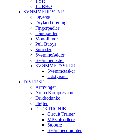
TYR
TURBO
SVØMMEUDSTYR
Diverse
Dryland træning
Fingerpadler
Håndpadler
Monofinner
Pull Buoys
Snorkler
Svømmefødder
Svømmeplader
SVØMMETASKER
Svømmetasker
Udstyrsnet
DIVERSE
Armvinger
Arena Kompression
Drikkedunke
Fløjter
ELEKTRONIK
Circuit Trainer
MP3 afspillere
Stopure
Svømmecomputer