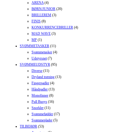
ARENA
(4)
BØRN/JUNIOR
(20)
BRILLEREM
(3)
FINIS
(8)
KONKURRENCEBRILLER
(4)
MAD WAVE
(3)
MP
(1)
SVØMMETASKER
(11)
Svømmetasker
(4)
Udstyrsnet
(7)
SVØMMEUDSTYR
(95)
Diverse
(11)
Dryland træning
(13)
Fingerpadler
(4)
Håndpadler
(13)
Monofinner
(8)
Pull Buoys
(16)
Snorkler
(11)
Svømmefødder
(17)
Svømmeplader
(5)
TILBEHØR
(53)