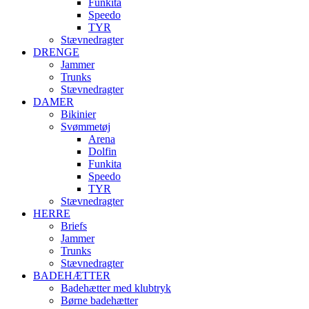
Funkita
Speedo
TYR
Stævnedragter
DRENGE
Jammer
Trunks
Stævnedragter
DAMER
Bikinier
Svømmetøj
Arena
Dolfin
Funkita
Speedo
TYR
Stævnedragter
HERRE
Briefs
Jammer
Trunks
Stævnedragter
BADEHÆTTER
Badehætter med klubtryk
Børne badehætter