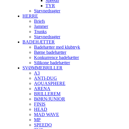
Speedo
TYR
Stævnedragter
HERRE
Briefs
Jammer
Trunks
Stævnedragter
BADEHÆTTER
Badehætter med klubtryk
Børne badehætter
Konkurrence badehætter
Silikone badehætter
SVØMMEBRILLER
A3
ANTI-DUG
AQUASPHERE
ARENA
BRILLEREM
BØRN/JUNIOR
FINIS
HEAD
MAD WAVE
MP
SPEEDO