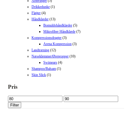
Armvinger
(5)
Drikkedunke
(1)
Fløjter
(4)
Håndklæder
(13)
Bomuldshåndklæder
(5)
Mikrofiber Håndklæde
(7)
Kompressionsdragter
(3)
Arena Kompression
(3)
Landtræning
(12)
Næseklemmer/Ørepropper
(10)
Swimears
(4)
Shampoo/Balsam
(1)
Skin Slick
(1)
Pris
Mindste
Højeste
pris
pris
Filter