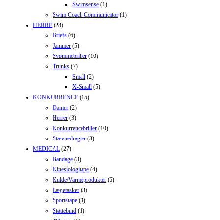
Swimsense
(1)
Swim Coach Communicator
(1)
HERRE
(28)
Briefs
(6)
Jammer
(5)
Svømmebriller
(10)
Trunks
(7)
Small
(2)
X-Small
(5)
KONKURRENCE
(15)
Damer
(2)
Herrer
(3)
Konkurrencebriller
(10)
Stævnedragter
(3)
MEDICAL
(27)
Bandage
(3)
Kinesiologitape
(4)
Kulde/Varmeprodukter
(6)
Lægetasker
(3)
Sportstape
(3)
Støttebind
(1)