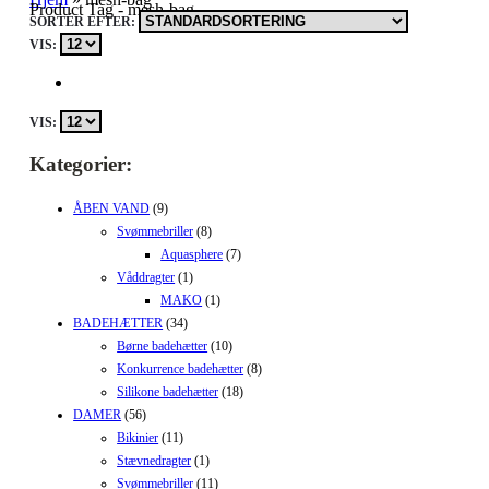
Product Tag - mesh-bag
SORTÉR EFTER:
VIS:
VIS:
Kategorier:
ÅBEN VAND
(9)
Svømmebriller
(8)
Aquasphere
(7)
Våddragter
(1)
MAKO
(1)
BADEHÆTTER
(34)
Børne badehætter
(10)
Konkurrence badehætter
(8)
Silikone badehætter
(18)
DAMER
(56)
Bikinier
(11)
Stævnedragter
(1)
Svømmebriller
(11)