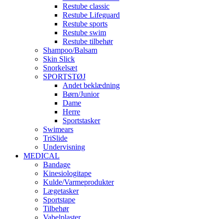
Restube classic
Restube Lifeguard
Restube sports
Restube swim
Restube tilbehør
Shampoo/Balsam
Skin Slick
Snorkelsæt
SPORTSTØJ
Andet beklædning
Børn/Junior
Dame
Herre
Sportstasker
Swimears
TriSlide
Undervisning
MEDICAL
Bandage
Kinesiologitape
Kulde/Varmeprodukter
Lægetasker
Sportstape
Tilbehør
Vabelplaster