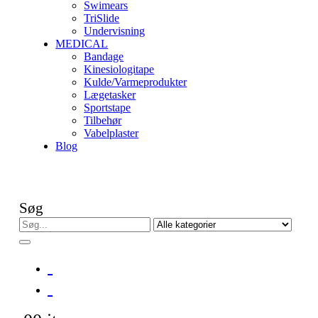
Swimears
TriSlide
Undervisning
MEDICAL
Bandage
Kinesiologitape
Kulde/Varmeprodukter
Lægetasker
Sportstape
Tilbehør
Vabelplaster
Blog
Søg