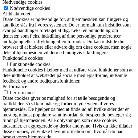
Nødvendige cookies
Nødvendige cookies
Altid aktiveret
Disse cookies er nødvendige for, at hjemmesiden kan fungere og
kan ikke slås fra i vores systemer. De er normalt kun indstillet som
svar på handlinger foretaget af dig, f.eks. en anmodning om
tjenester, som f.eks. indstilling af dine personlige præferencer,
indlogning eller udfyldning af en formular. Du kan indstille din
browser til at blokere eller advare dig om disse cookies, men nogle
dele af hjemmesiden vil dermed muligvis ikke fungere
Funktionelle cookies
Funktionelle cookies
Funktionelle cookies hjælper med at udføre visse funktioner som at
dele indholdet af webstedet på sociale medieplatforme, indsamle
feedback og andre tredjepartsfunktioner.
Performance
Performance
Disse cookies giver os mulighed for at tælle besøgende og
trafikkilder, så vi kan måle og forbedre ydeevnen af vores
hjemmeside. De hjælper os med at finde ud af, hvilke sider der er
mest og mindst populære samt hvordan de besøgende bevæger sig
rundt på hjemmesiden. Alle oplysninger, som disse cookies
indsamler, er aggregerede og derfor anonyme. Hvis du ikke tillader
disse cookies, vil vi ikke have information om, hvornår du har
besøgt vores hjemmeside.