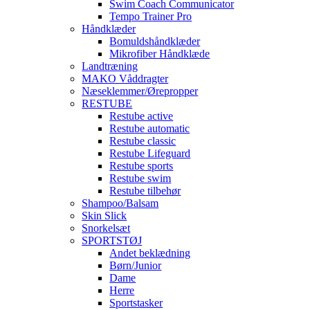
Swim Coach Communicator
Tempo Trainer Pro
Håndklæder
Bomuldshåndklæder
Mikrofiber Håndklæde
Landtræning
MAKO Våddragter
Næseklemmer/Ørepropper
RESTUBE
Restube active
Restube automatic
Restube classic
Restube Lifeguard
Restube sports
Restube swim
Restube tilbehør
Shampoo/Balsam
Skin Slick
Snorkelsæt
SPORTSTØJ
Andet beklædning
Børn/Junior
Dame
Herre
Sportstasker