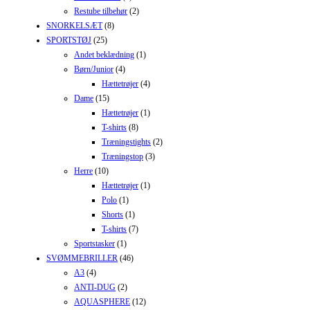
Restube tilbehør
(2)
SNORKELSÆT
(8)
SPORTSTØJ
(25)
Andet beklædning
(1)
Børn/Junior
(4)
Hættetrøjer
(4)
Dame
(15)
Hættetrøjer
(1)
T-shirts
(8)
Træningstights
(2)
Træningstop
(3)
Herre
(10)
Hættetrøjer
(1)
Polo
(1)
Shorts
(1)
T-shirts
(7)
Sportstasker
(1)
SVØMMEBRILLER
(46)
A3
(4)
ANTI-DUG
(2)
AQUASPHERE
(12)