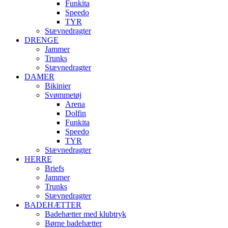
Funkita
Speedo
TYR
Stævnedragter
DRENGE
Jammer
Trunks
Stævnedragter
DAMER
Bikinier
Svømmetøj
Arena
Dolfin
Funkita
Speedo
TYR
Stævnedragter
HERRE
Briefs
Jammer
Trunks
Stævnedragter
BADEHÆTTER
Badehætter med klubtryk
Børne badehætter