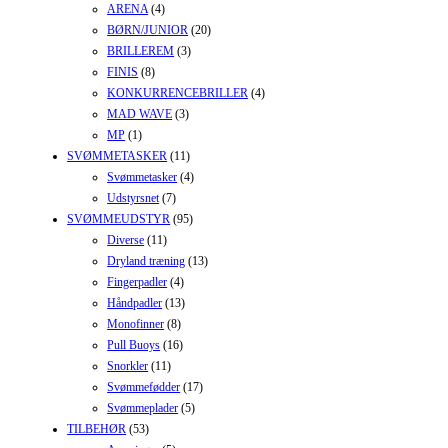
ARENA
(4)
BØRN/JUNIOR
(20)
BRILLEREM
(3)
FINIS
(8)
KONKURRENCEBRILLER
(4)
MAD WAVE
(3)
MP
(1)
SVØMMETASKER
(11)
Svømmetasker
(4)
Udstyrsnet
(7)
SVØMMEUDSTYR
(95)
Diverse
(11)
Dryland træning
(13)
Fingerpadler
(4)
Håndpadler
(13)
Monofinner
(8)
Pull Buoys
(16)
Snorkler
(11)
Svømmefødder
(17)
Svømmeplader
(5)
TILBEHØR
(53)