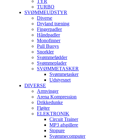
TYR
TURBO
SVØMMEUDSTYR
Diverse
Dryland træning
Fingerpadler
Håndpadler
Monofinner
Pull Buoys
Snorkler
Svømmefødder
Svømmeplader
SVØMMETASKER
Svømmetasker
Udstyrsnet
DIVERSE
Armvinger
Arena Kompression
Drikkedunke
Fløjter
ELEKTRONIK
Circuit Trainer
MP3 afspillere
Stopure
Svømmecomputer