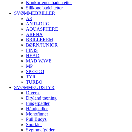
Konkurrence badehætter
Silikone badehætter
SVØMMEBRILLER
A3
ANTI-DUG
AQUASPHERE
ARENA
BRILLEREM
BØRN/JUNIOR
FINIS
HEAD
MAD WAVE
MP
SPEEDO
TYR
TURBO
SVØMMEUDSTYR
Diverse
Dryland træning
Fingerpadler
Håndpadler
Monofinner
Pull Buoys
Snorkler
Svømmefødder