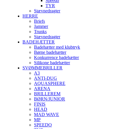
Speedo
TYR
Stævnedragter
HERRE
Briefs
Jammer
Trunks
Stævnedragter
BADEHÆTTER
Badehætter med klubtryk
Børne badehætter
Konkurrence badehætter
Silikone badehætter
SVØMMEBRILLER
A3
ANTI-DUG
AQUASPHERE
ARENA
BRILLEREM
BØRN/JUNIOR
FINIS
HEAD
MAD WAVE
MP
SPEEDO