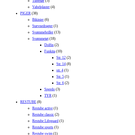
Tilbehør
(5)
Vabelplaster
(4)
PIGER
(38)
Bikinier
(6)
Stævnedragter
(1)
Svømmebriller
(13)
Svømmetøj
(18)
Dolfin
(2)
Funkita
(10)
Str. 12
(2)
Str. 14
(8)
str. 4
(1)
Str. 5
(1)
Str. 6
(2)
Speedo
(3)
TYR
(1)
RESTUBE
(8)
Restube active
(1)
Restube classic
(2)
Restube Lifeguard
(1)
Restube sports
(1)
Restube swim
(1)