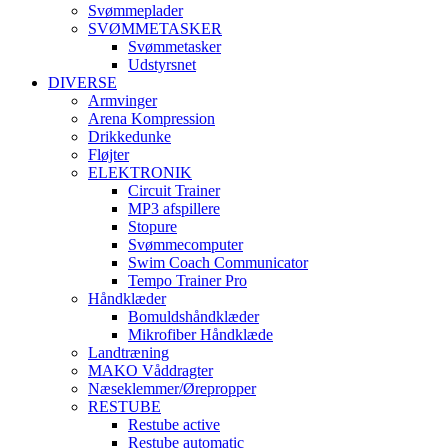
Svømmeplader
SVØMMETASKER
Svømmetasker
Udstyrsnet
DIVERSE
Armvinger
Arena Kompression
Drikkedunke
Fløjter
ELEKTRONIK
Circuit Trainer
MP3 afspillere
Stopure
Svømmecomputer
Swim Coach Communicator
Tempo Trainer Pro
Håndklæder
Bomuldshåndklæder
Mikrofiber Håndklæde
Landtræning
MAKO Våddragter
Næseklemmer/Ørepropper
RESTUBE
Restube active
Restube automatic