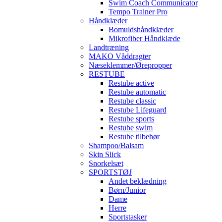
Swim Coach Communicator
Tempo Trainer Pro
Håndklæder
Bomuldshåndklæder
Mikrofiber Håndklæde
Landtræning
MAKO Våddragter
Næseklemmer/Ørepropper
RESTUBE
Restube active
Restube automatic
Restube classic
Restube Lifeguard
Restube sports
Restube swim
Restube tilbehør
Shampoo/Balsam
Skin Slick
Snorkelsæt
SPORTSTØJ
Andet beklædning
Børn/Junior
Dame
Herre
Sportstasker