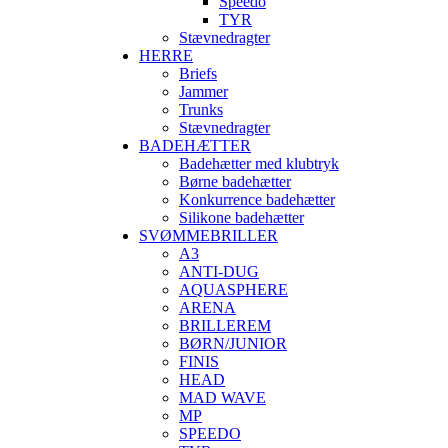
Speedo
TYR
Stævnedragter
HERRE
Briefs
Jammer
Trunks
Stævnedragter
BADEHÆTTER
Badehætter med klubtryk
Børne badehætter
Konkurrence badehætter
Silikone badehætter
SVØMMEBRILLER
A3
ANTI-DUG
AQUASPHERE
ARENA
BRILLEREM
BØRN/JUNIOR
FINIS
HEAD
MAD WAVE
MP
SPEEDO