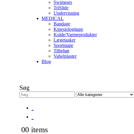
Swimears
TriSlide
Undervisning
MEDICAL
Bandage
Kinesiologitape
Kulde/Varmeprodukter
Lægetasker
Sportstape
Tilbehør
Vabelplaster
Blog
Søg
0
0 items