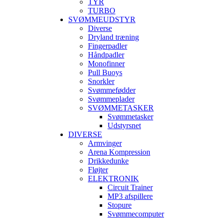
TYR
TURBO
SVØMMEUDSTYR
Diverse
Dryland træning
Fingerpadler
Håndpadler
Monofinner
Pull Buoys
Snorkler
Svømmefødder
Svømmeplader
SVØMMETASKER
Svømmetasker
Udstyrsnet
DIVERSE
Armvinger
Arena Kompression
Drikkedunke
Fløjter
ELEKTRONIK
Circuit Trainer
MP3 afspillere
Stopure
Svømmecomputer