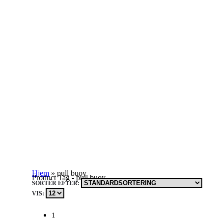
Hjem
»
pull buoy
Product Tag - pull buoy
SORTÉR EFTER:
VIS:
1