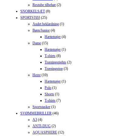
Restube tilbehør
(2)
SNORKELSÆT
(8)
SPORTSTØJ
(25)
Andet beklædning
(1)
Børn/Junior
(4)
Hættetrøjer
(4)
Dame
(15)
Hættetrøjer
(1)
T-shirts
(8)
Træningstights
(2)
Træningstop
(3)
Herre
(10)
Hættetrøjer
(1)
Polo
(1)
Shorts
(1)
T-shirts
(7)
Sportstasker
(1)
SVØMMEBRILLER
(46)
A3
(4)
ANTI-DUG
(2)
AQUASPHERE
(12)