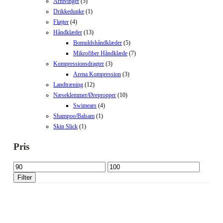
Armvinger
(5)
Drikkedunke
(1)
Fløjter
(4)
Håndklæder
(13)
Bomuldshåndklæder
(5)
Mikrofiber Håndklæde
(7)
Kompressionsdragter
(3)
Arena Kompression
(3)
Landtræning
(12)
Næseklemmer/Ørepropper
(10)
Swimears
(4)
Shampoo/Balsam
(1)
Skin Slick
(1)
Pris
Mindste
Højeste
pris
pris
Filter