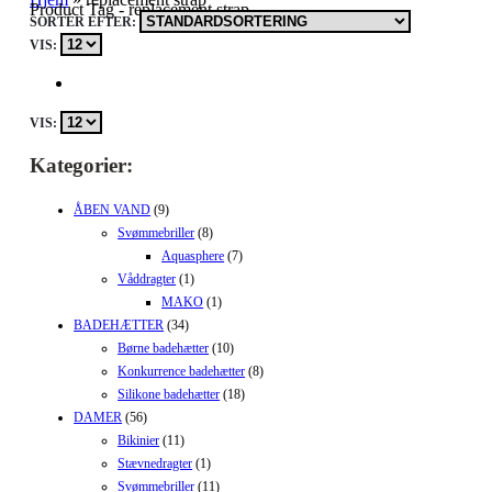
Product Tag - replacement strap
SORTÉR EFTER:
VIS:
VIS:
Kategorier:
ÅBEN VAND
(9)
Svømmebriller
(8)
Aquasphere
(7)
Våddragter
(1)
MAKO
(1)
BADEHÆTTER
(34)
Børne badehætter
(10)
Konkurrence badehætter
(8)
Silikone badehætter
(18)
DAMER
(56)
Bikinier
(11)
Stævnedragter
(1)
Svømmebriller
(11)