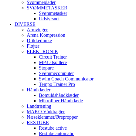
Svømmeplader
SVØMMETASKER
Svømmetasker
Udstyrsnet
DIVERSE
Armvinger
Arena Kompression
Drikkedunke
Fløjter
ELEKTRONIK
Circuit Trainer
MP3 afspillere
Stopure
Svømmecomputer
Swim Coach Communicator
Tempo Trainer Pro
Håndklæder
Bomuldshåndklæder
Mikrofiber Håndklæde
Landtræning
MAKO Våddragter
Næseklemmer/Ørepropper
RESTUBE
Restube active
Restube automatic