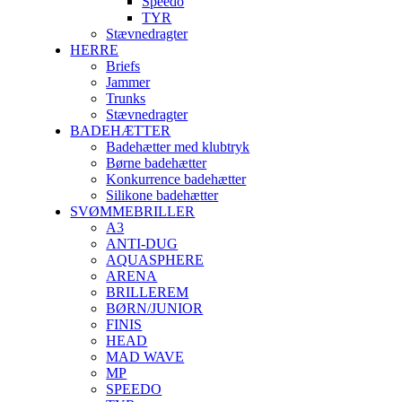
Speedo
TYR
Stævnedragter
HERRE
Briefs
Jammer
Trunks
Stævnedragter
BADEHÆTTER
Badehætter med klubtryk
Børne badehætter
Konkurrence badehætter
Silikone badehætter
SVØMMEBRILLER
A3
ANTI-DUG
AQUASPHERE
ARENA
BRILLEREM
BØRN/JUNIOR
FINIS
HEAD
MAD WAVE
MP
SPEEDO