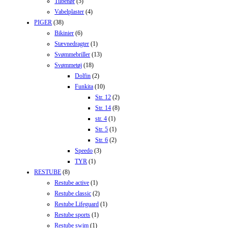
Tilbehør
(5)
Vabelplaster
(4)
PIGER
(38)
Bikinier
(6)
Stævnedragter
(1)
Svømmebriller
(13)
Svømmetøj
(18)
Dolfin
(2)
Funkita
(10)
Str. 12
(2)
Str. 14
(8)
str. 4
(1)
Str. 5
(1)
Str. 6
(2)
Speedo
(3)
TYR
(1)
RESTUBE
(8)
Restube active
(1)
Restube classic
(2)
Restube Lifeguard
(1)
Restube sports
(1)
Restube swim
(1)