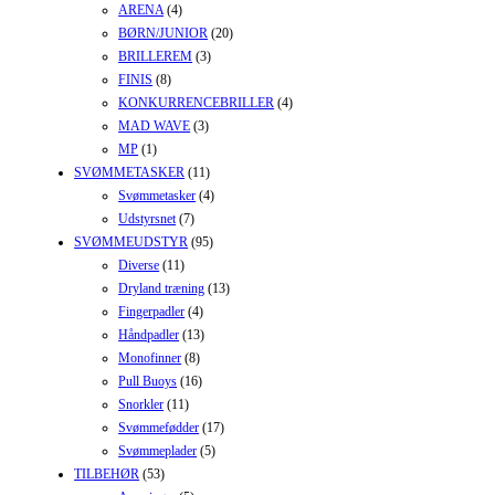
ARENA
(4)
BØRN/JUNIOR
(20)
BRILLEREM
(3)
FINIS
(8)
KONKURRENCEBRILLER
(4)
MAD WAVE
(3)
MP
(1)
SVØMMETASKER
(11)
Svømmetasker
(4)
Udstyrsnet
(7)
SVØMMEUDSTYR
(95)
Diverse
(11)
Dryland træning
(13)
Fingerpadler
(4)
Håndpadler
(13)
Monofinner
(8)
Pull Buoys
(16)
Snorkler
(11)
Svømmefødder
(17)
Svømmeplader
(5)
TILBEHØR
(53)