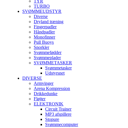
TYR
TURBO
SVØMMEUDSTYR
Diverse
Dryland træning
Fingerpadler
Håndpadler
Monofinner
Pull Buoys
Snorkler
Svømmefødder
Svømmeplader
SVØMMETASKER
Svømmetasker
Udstyrsnet
DIVERSE
Armvinger
Arena Kompression
Drikkedunke
Fløjter
ELEKTRONIK
Circuit Trainer
MP3 afspillere
Stopure
Svømmecomputer