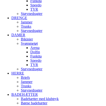
Funkita
Speedo
TYR
Stævnedragter
DRENGE
Jammer
Trunks
Stævnedragter
DAMER
Bikinier
Svømmetøj
Arena
Dolfin
Funkita
Speedo
TYR
Stævnedragter
HERRE
Briefs
Jammer
Trunks
Stævnedragter
BADEHÆTTER
Badehætter med klubtryk
Børne badehætter