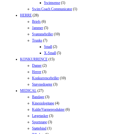
Swimsense
(1)
Swim Coach Communicator
(1)
HERRE
(28)
Briefs
(6)
Jammer
(5)
Svømmebriller
(10)
Trunks
(7)
Small
(2)
X-Small
(5)
KONKURRENCE
(15)
Damer
(2)
Herrer
(3)
Konkurrencebriller
(10)
Stævnedragter
(3)
MEDICAL
(27)
Bandage
(3)
Kinesiologitape
(4)
Kulde/Varmeprodukter
(6)
Lægetasker
(3)
Sportstape
(3)
Støttebind
(1)