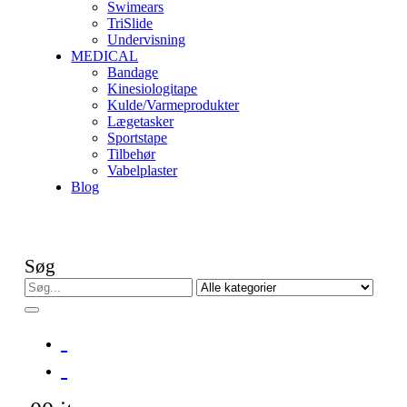
Swimears
TriSlide
Undervisning
MEDICAL
Bandage
Kinesiologitape
Kulde/Varmeprodukter
Lægetasker
Sportstape
Tilbehør
Vabelplaster
Blog
Søg