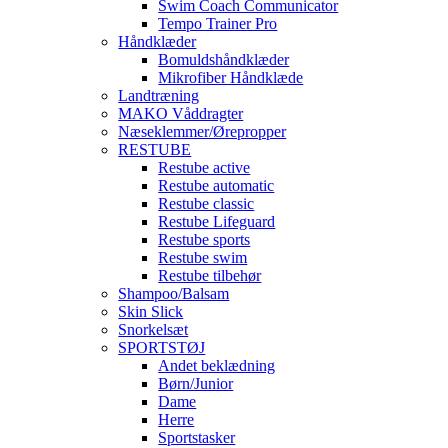
Swim Coach Communicator
Tempo Trainer Pro
Håndklæder
Bomuldshåndklæder
Mikrofiber Håndklæde
Landtræning
MAKO Våddragter
Næseklemmer/Ørepropper
RESTUBE
Restube active
Restube automatic
Restube classic
Restube Lifeguard
Restube sports
Restube swim
Restube tilbehør
Shampoo/Balsam
Skin Slick
Snorkelsæt
SPORTSTØJ
Andet beklædning
Børn/Junior
Dame
Herre
Sportstasker