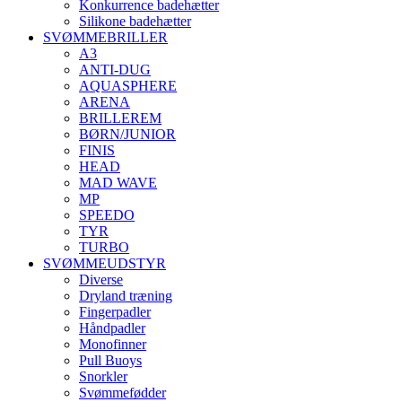
Konkurrence badehætter
Silikone badehætter
SVØMMEBRILLER
A3
ANTI-DUG
AQUASPHERE
ARENA
BRILLEREM
BØRN/JUNIOR
FINIS
HEAD
MAD WAVE
MP
SPEEDO
TYR
TURBO
SVØMMEUDSTYR
Diverse
Dryland træning
Fingerpadler
Håndpadler
Monofinner
Pull Buoys
Snorkler
Svømmefødder