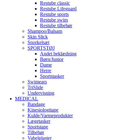
Restube classic
Restube Lifeguard
Restube sports
Restube swim
Restube tilbehør
Shampoo/Balsam
Skin Slick
Snorkelsæt
SPORTSTØJ
Andet beklædning
Børn/Junior
Dame
Herre
Sportstasker
Swimears
TriSlide
Undervisning
MEDICAL
Bandage
Kinesiologitape
Kulde/Varmeprodukter
Lægetasker
Sportstape
Tilbehør
Vabelplaster