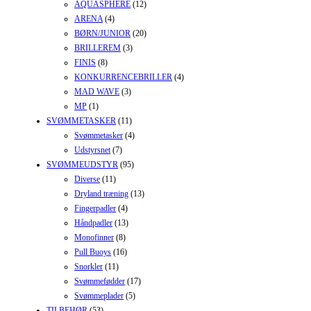
AQUASPHERE
(12)
ARENA
(4)
BØRN/JUNIOR
(20)
BRILLEREM
(3)
FINIS
(8)
KONKURRENCEBRILLER
(4)
MAD WAVE
(3)
MP
(1)
SVØMMETASKER
(11)
Svømmetasker
(4)
Udstyrsnet
(7)
SVØMMEUDSTYR
(95)
Diverse
(11)
Dryland træning
(13)
Fingerpadler
(4)
Håndpadler
(13)
Monofinner
(8)
Pull Buoys
(16)
Snorkler
(11)
Svømmefødder
(17)
Svømmeplader
(5)
TILBEHØR
(53)