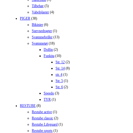
Tilbehør
(5)
Vabelplaster
(4)
PIGER
(38)
Bikinier
(6)
Stævnedragter
(1)
Svømmebriller
(13)
Svømmetøj
(18)
Dolfin
(2)
Funkita
(10)
Str. 12
(2)
Str. 14
(8)
str. 4
(1)
Str. 5
(1)
Str. 6
(2)
Speedo
(3)
TYR
(1)
RESTUBE
(8)
Restube active
(1)
Restube classic
(2)
Restube Lifeguard
(1)
Restube sports
(1)