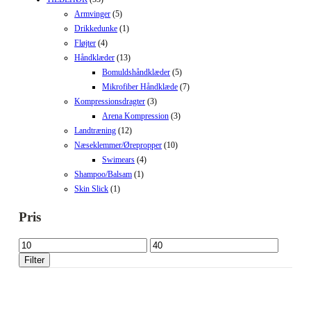
Armvinger
(5)
Drikkedunke
(1)
Fløjter
(4)
Håndklæder
(13)
Bomuldshåndklæder
(5)
Mikrofiber Håndklæde
(7)
Kompressionsdragter
(3)
Arena Kompression
(3)
Landtræning
(12)
Næseklemmer/Ørepropper
(10)
Swimears
(4)
Shampoo/Balsam
(1)
Skin Slick
(1)
Pris
Mindste
Højeste
pris
pris
Filter