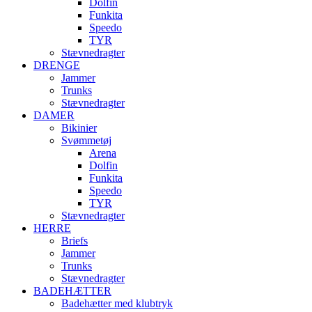
Dolfin
Funkita
Speedo
TYR
Stævnedragter
DRENGE
Jammer
Trunks
Stævnedragter
DAMER
Bikinier
Svømmetøj
Arena
Dolfin
Funkita
Speedo
TYR
Stævnedragter
HERRE
Briefs
Jammer
Trunks
Stævnedragter
BADEHÆTTER
Badehætter med klubtryk