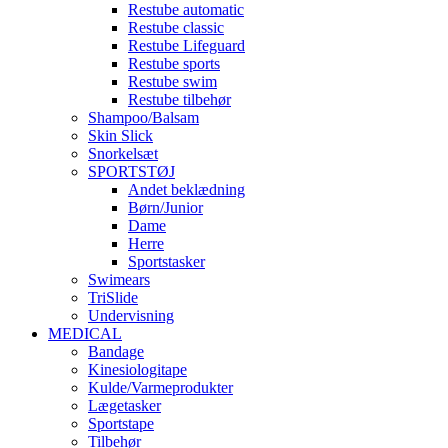
Restube automatic
Restube classic
Restube Lifeguard
Restube sports
Restube swim
Restube tilbehør
Shampoo/Balsam
Skin Slick
Snorkelsæt
SPORTSTØJ
Andet beklædning
Børn/Junior
Dame
Herre
Sportstasker
Swimears
TriSlide
Undervisning
MEDICAL
Bandage
Kinesiologitape
Kulde/Varmeprodukter
Lægetasker
Sportstape
Tilbehør