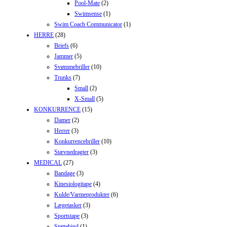
Pool-Mate
(2)
Swimsense
(1)
Swim Coach Communicator
(1)
HERRE
(28)
Briefs
(6)
Jammer
(5)
Svømmebriller
(10)
Trunks
(7)
Small
(2)
X-Small
(5)
KONKURRENCE
(15)
Damer
(2)
Herrer
(3)
Konkurrencebriller
(10)
Stævnedragter
(3)
MEDICAL
(27)
Bandage
(3)
Kinesiologitape
(4)
Kulde/Varmeprodukter
(6)
Lægetasker
(3)
Sportstape
(3)
Støttebind
(1)