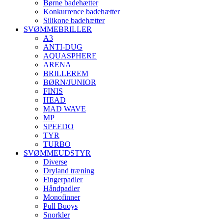
Børne badehætter
Konkurrence badehætter
Silikone badehætter
SVØMMEBRILLER
A3
ANTI-DUG
AQUASPHERE
ARENA
BRILLEREM
BØRN/JUNIOR
FINIS
HEAD
MAD WAVE
MP
SPEEDO
TYR
TURBO
SVØMMEUDSTYR
Diverse
Dryland træning
Fingerpadler
Håndpadler
Monofinner
Pull Buoys
Snorkler