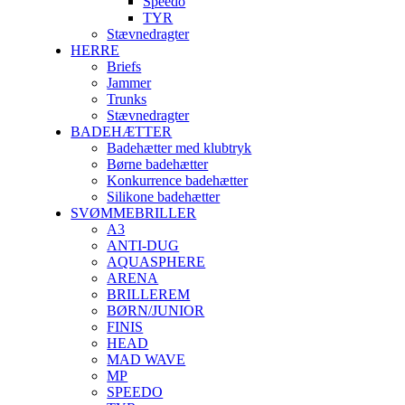
Speedo
TYR
Stævnedragter
HERRE
Briefs
Jammer
Trunks
Stævnedragter
BADEHÆTTER
Badehætter med klubtryk
Børne badehætter
Konkurrence badehætter
Silikone badehætter
SVØMMEBRILLER
A3
ANTI-DUG
AQUASPHERE
ARENA
BRILLEREM
BØRN/JUNIOR
FINIS
HEAD
MAD WAVE
MP
SPEEDO