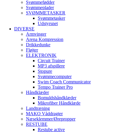
Svømmefødder
Svømmeplader
SVØMMETASKER
Svømmetasker
Udstyrsnet
DIVERSE
Armvinger
Arena Kompression
Drikkedunke
Fløjter
ELEKTRONIK
Circuit Trainer
MP3 afspillere
Stopure
Svømmecomputer
Swim Coach Communicator
Tempo Trainer Pro
Håndklæder
Bomuldshåndklæder
Mikrofiber Håndklæde
Landtræning
MAKO Våddragter
Næseklemmer/Ørepropper
RESTUBE
Restube active