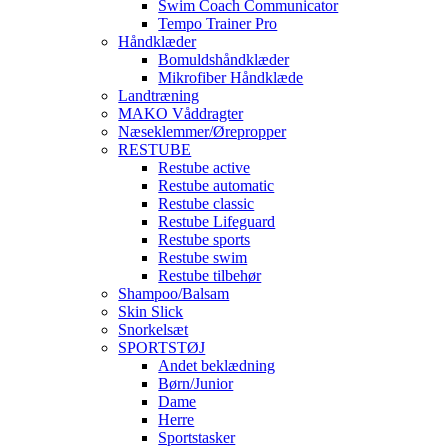
Swim Coach Communicator
Tempo Trainer Pro
Håndklæder
Bomuldshåndklæder
Mikrofiber Håndklæde
Landtræning
MAKO Våddragter
Næseklemmer/Ørepropper
RESTUBE
Restube active
Restube automatic
Restube classic
Restube Lifeguard
Restube sports
Restube swim
Restube tilbehør
Shampoo/Balsam
Skin Slick
Snorkelsæt
SPORTSTØJ
Andet beklædning
Børn/Junior
Dame
Herre
Sportstasker