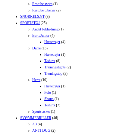
Restube swim
(1)
Restube tilbehør
(2)
SNORKELSÆT
(8)
SPORTSTØJ
(25)
Andet beklædning
(1)
Børn/Junior
(4)
Hættetrøjer
(4)
Dame
(15)
Hættetrøjer
(1)
T-shirts
(8)
Træningstights
(2)
Træningstop
(3)
Herre
(10)
Hættetrøjer
(1)
Polo
(1)
Shorts
(1)
T-shirts
(7)
Sportstasker
(1)
SVØMMEBRILLER
(46)
A3
(4)
ANTI-DUG
(2)