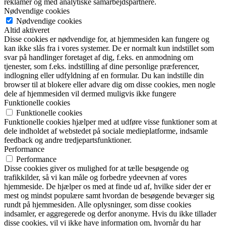
reklamer og med analytiske samarbejdspartnere.
Nødvendige cookies
Nødvendige cookies
Altid aktiveret
Disse cookies er nødvendige for, at hjemmesiden kan fungere og
kan ikke slås fra i vores systemer. De er normalt kun indstillet som
svar på handlinger foretaget af dig, f.eks. en anmodning om
tjenester, som f.eks. indstilling af dine personlige præferencer,
indlogning eller udfyldning af en formular. Du kan indstille din
browser til at blokere eller advare dig om disse cookies, men nogle
dele af hjemmesiden vil dermed muligvis ikke fungere
Funktionelle cookies
Funktionelle cookies
Funktionelle cookies hjælper med at udføre visse funktioner som at
dele indholdet af webstedet på sociale medieplatforme, indsamle
feedback og andre tredjepartsfunktioner.
Performance
Performance
Disse cookies giver os mulighed for at tælle besøgende og
trafikkilder, så vi kan måle og forbedre ydeevnen af vores
hjemmeside. De hjælper os med at finde ud af, hvilke sider der er
mest og mindst populære samt hvordan de besøgende bevæger sig
rundt på hjemmesiden. Alle oplysninger, som disse cookies
indsamler, er aggregerede og derfor anonyme. Hvis du ikke tillader
disse cookies, vil vi ikke have information om, hvornår du har