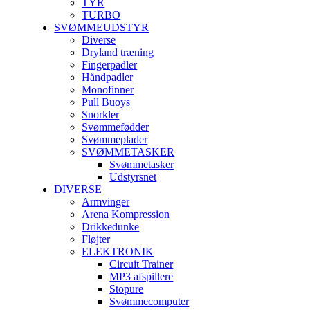
TYR
TURBO
SVØMMEUDSTYR
Diverse
Dryland træning
Fingerpadler
Håndpadler
Monofinner
Pull Buoys
Snorkler
Svømmefødder
Svømmeplader
SVØMMETASKER
Svømmetasker
Udstyrsnet
DIVERSE
Armvinger
Arena Kompression
Drikkedunke
Fløjter
ELEKTRONIK
Circuit Trainer
MP3 afspillere
Stopure
Svømmecomputer