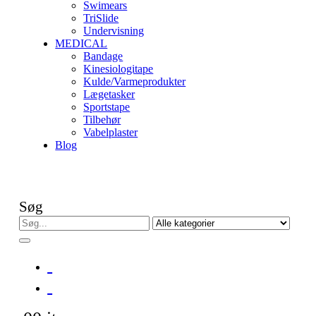
Swimears
TriSlide
Undervisning
MEDICAL
Bandage
Kinesiologitape
Kulde/Varmeprodukter
Lægetasker
Sportstape
Tilbehør
Vabelplaster
Blog
Søg