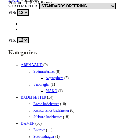
Product Tag - silikone
SORTÉR EFTER:
VIS:
VIS:
Kategorier:
ÅBEN VAND
(9)
Svømmebriller
(8)
Aquasphere
(7)
Våddragter
(1)
MAKO
(1)
BADEHÆTTER
(34)
Børne badehætter
(10)
Konkurrence badehætter
(8)
Silikone badehætter
(18)
DAMER
(56)
Bikinier
(11)
Stævnedragter
(1)