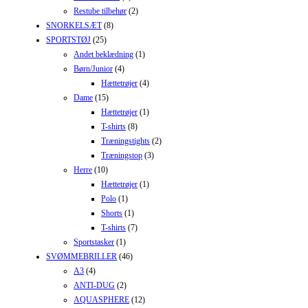
Restube tilbehør
(2)
SNORKELSÆT
(8)
SPORTSTØJ
(25)
Andet beklædning
(1)
Børn/Junior
(4)
Hættetrøjer
(4)
Dame
(15)
Hættetrøjer
(1)
T-shirts
(8)
Træningstights
(2)
Træningstop
(3)
Herre
(10)
Hættetrøjer
(1)
Polo
(1)
Shorts
(1)
T-shirts
(7)
Sportstasker
(1)
SVØMMEBRILLER
(46)
A3
(4)
ANTI-DUG
(2)
AQUASPHERE
(12)