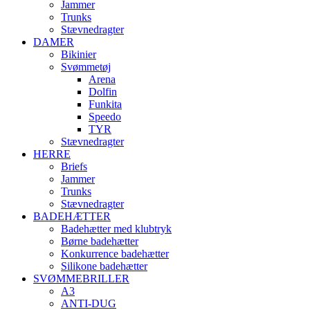
Jammer
Trunks
Stævnedragter
DAMER
Bikinier
Svømmetøj
Arena
Dolfin
Funkita
Speedo
TYR
Stævnedragter
HERRE
Briefs
Jammer
Trunks
Stævnedragter
BADEHÆTTER
Badehætter med klubtryk
Børne badehætter
Konkurrence badehætter
Silikone badehætter
SVØMMEBRILLER
A3
ANTI-DUG