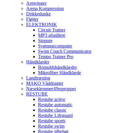
Armvinger
Arena Kompression
Drikkedunke
Fløjter
ELEKTRONIK
Circuit Trainer
MP3 afspillere
Stopure
Svømmecomputer
Swim Coach Communicator
Tempo Trainer Pro
Håndklæder
Bomuldshåndklæder
Mikrofiber Håndklæde
Landtræning
MAKO Våddragter
Næseklemmer/Ørepropper
RESTUBE
Restube active
Restube automatic
Restube classic
Restube Lifeguard
Restube sports
Restube swim
Restube tilbehør