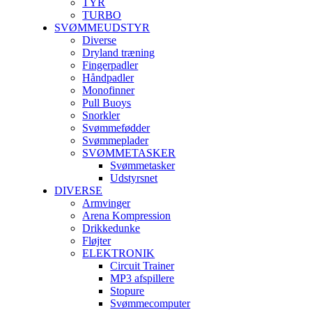
TYR
TURBO
SVØMMEUDSTYR
Diverse
Dryland træning
Fingerpadler
Håndpadler
Monofinner
Pull Buoys
Snorkler
Svømmefødder
Svømmeplader
SVØMMETASKER
Svømmetasker
Udstyrsnet
DIVERSE
Armvinger
Arena Kompression
Drikkedunke
Fløjter
ELEKTRONIK
Circuit Trainer
MP3 afspillere
Stopure
Svømmecomputer