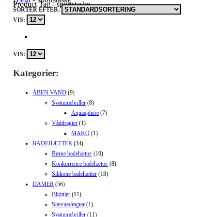
Product Tag - sportstaske
SORTÉR EFTER:
VIS:
VIS:
Kategorier:
ÅBEN VAND
(9)
Svømmebriller
(8)
Aquasphere
(7)
Våddragter
(1)
MAKO
(1)
BADEHÆTTER
(34)
Børne badehætter
(10)
Konkurrence badehætter
(8)
Silikone badehætter
(18)
DAMER
(56)
Bikinier
(11)
Stævnedragter
(1)
Svømmebriller
(11)