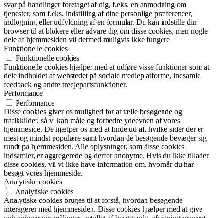
svar på handlinger foretaget af dig, f.eks. en anmodning om
tjenester, som f.eks. indstilling af dine personlige præferencer,
indlogning eller udfyldning af en formular. Du kan indstille din
browser til at blokere eller advare dig om disse cookies, men nogle
dele af hjemmesiden vil dermed muligvis ikke fungere
Funktionelle cookies
Funktionelle cookies
Funktionelle cookies hjælper med at udføre visse funktioner som at
dele indholdet af webstedet på sociale medieplatforme, indsamle
feedback og andre tredjepartsfunktioner.
Performance
Performance
Disse cookies giver os mulighed for at tælle besøgende og
trafikkilder, så vi kan måle og forbedre ydeevnen af vores
hjemmeside. De hjælper os med at finde ud af, hvilke sider der er
mest og mindst populære samt hvordan de besøgende bevæger sig
rundt på hjemmesiden. Alle oplysninger, som disse cookies
indsamler, er aggregerede og derfor anonyme. Hvis du ikke tillader
disse cookies, vil vi ikke have information om, hvornår du har
besøgt vores hjemmeside.
Analytiske cookies
Analytiske cookies
Analytiske cookies bruges til at forstå, hvordan besøgende
interagerer med hjemmesiden. Disse cookies hjælper med at give
oplysninger om målinger, antallet af besøgende, afvisningsprocent,