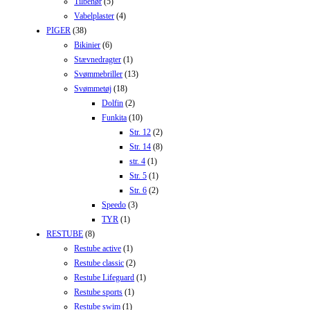
Tilbehør
(5)
Vabelplaster
(4)
PIGER
(38)
Bikinier
(6)
Stævnedragter
(1)
Svømmebriller
(13)
Svømmetøj
(18)
Dolfin
(2)
Funkita
(10)
Str. 12
(2)
Str. 14
(8)
str. 4
(1)
Str. 5
(1)
Str. 6
(2)
Speedo
(3)
TYR
(1)
RESTUBE
(8)
Restube active
(1)
Restube classic
(2)
Restube Lifeguard
(1)
Restube sports
(1)
Restube swim
(1)