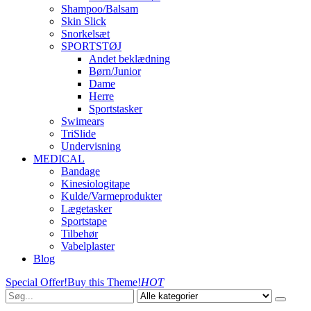
Shampoo/Balsam
Skin Slick
Snorkelsæt
SPORTSTØJ
Andet beklædning
Børn/Junior
Dame
Herre
Sportstasker
Swimears
TriSlide
Undervisning
MEDICAL
Bandage
Kinesiologitape
Kulde/Varmeprodukter
Lægetasker
Sportstape
Tilbehør
Vabelplaster
Blog
Special Offer!
Buy this Theme!
HOT