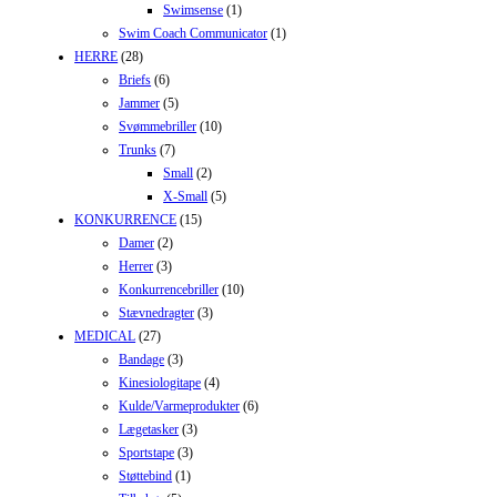
Swimsense
(1)
Swim Coach Communicator
(1)
HERRE
(28)
Briefs
(6)
Jammer
(5)
Svømmebriller
(10)
Trunks
(7)
Small
(2)
X-Small
(5)
KONKURRENCE
(15)
Damer
(2)
Herrer
(3)
Konkurrencebriller
(10)
Stævnedragter
(3)
MEDICAL
(27)
Bandage
(3)
Kinesiologitape
(4)
Kulde/Varmeprodukter
(6)
Lægetasker
(3)
Sportstape
(3)
Støttebind
(1)