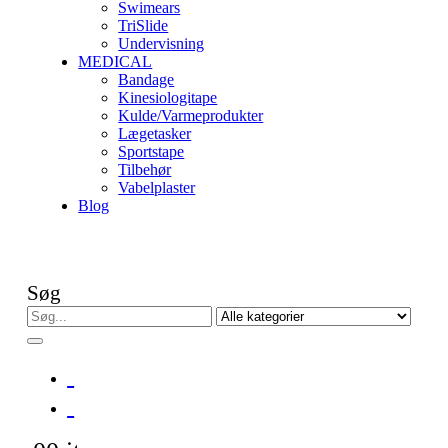
Swimears
TriSlide
Undervisning
MEDICAL
Bandage
Kinesiologitape
Kulde/Varmeprodukter
Lægetasker
Sportstape
Tilbehør
Vabelplaster
Blog
Søg