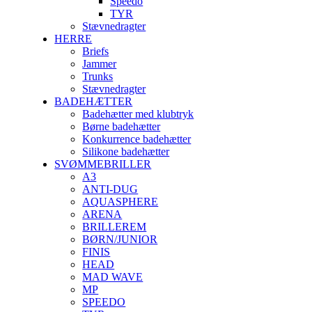
Speedo
TYR
Stævnedragter
HERRE
Briefs
Jammer
Trunks
Stævnedragter
BADEHÆTTER
Badehætter med klubtryk
Børne badehætter
Konkurrence badehætter
Silikone badehætter
SVØMMEBRILLER
A3
ANTI-DUG
AQUASPHERE
ARENA
BRILLEREM
BØRN/JUNIOR
FINIS
HEAD
MAD WAVE
MP
SPEEDO