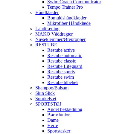
Swim Coach Communicator
Tempo Trainer Pro
Håndklæder
Bomuldshåndklæder
Mikrofiber Håndklæde
Landtræning
MAKO Våddragter
Næseklemmer/Ørepropper
RESTUBE
Restube active
Restube automatic
Restube classic
Restube Lifeguard
Restube sports
Restube swim
Restube tilbehør
Shampoo/Balsam
Skin Slick
Snorkelsæt
SPORTSTØJ
Andet beklædning
Børn/Junior
Dame
Herre
Sportstasker