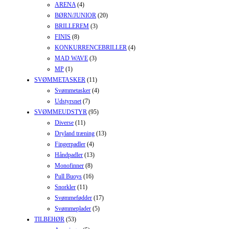
ARENA
(4)
BØRN/JUNIOR
(20)
BRILLEREM
(3)
FINIS
(8)
KONKURRENCEBRILLER
(4)
MAD WAVE
(3)
MP
(1)
SVØMMETASKER
(11)
Svømmetasker
(4)
Udstyrsnet
(7)
SVØMMEUDSTYR
(95)
Diverse
(11)
Dryland træning
(13)
Fingerpadler
(4)
Håndpadler
(13)
Monofinner
(8)
Pull Buoys
(16)
Snorkler
(11)
Svømmefødder
(17)
Svømmeplader
(5)
TILBEHØR
(53)