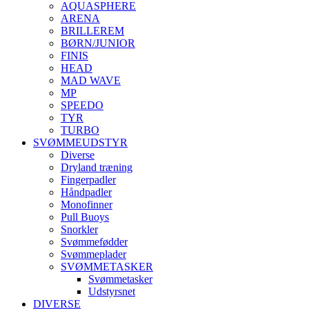
AQUASPHERE
ARENA
BRILLEREM
BØRN/JUNIOR
FINIS
HEAD
MAD WAVE
MP
SPEEDO
TYR
TURBO
SVØMMEUDSTYR
Diverse
Dryland træning
Fingerpadler
Håndpadler
Monofinner
Pull Buoys
Snorkler
Svømmefødder
Svømmeplader
SVØMMETASKER
Svømmetasker
Udstyrsnet
DIVERSE