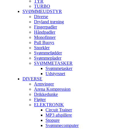
TYR
TURBO
SVØMMEUDSTYR
Diverse
Dryland træning
Fingerpadler
Håndpadler
Monofinner
Pull Buoys
Snorkler
Svømmefødder
Svømmeplader
SVØMMETASKER
Svømmetasker
Udstyrsnet
DIVERSE
Armvinger
Arena Kompression
Drikkedunke
Fløjter
ELEKTRONIK
Circuit Trainer
MP3 afspillere
Stopure
Svømmecomputer