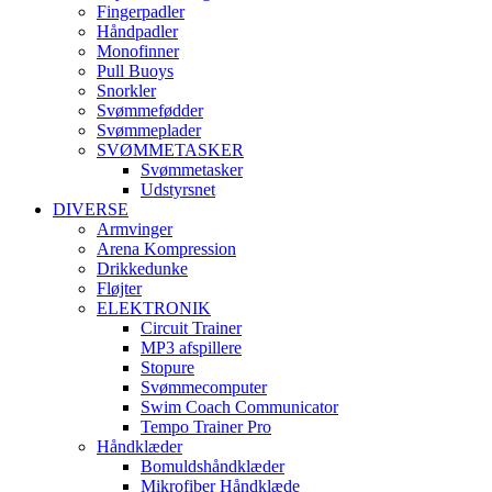
Fingerpadler
Håndpadler
Monofinner
Pull Buoys
Snorkler
Svømmefødder
Svømmeplader
SVØMMETASKER
Svømmetasker
Udstyrsnet
DIVERSE
Armvinger
Arena Kompression
Drikkedunke
Fløjter
ELEKTRONIK
Circuit Trainer
MP3 afspillere
Stopure
Svømmecomputer
Swim Coach Communicator
Tempo Trainer Pro
Håndklæder
Bomuldshåndklæder
Mikrofiber Håndklæde