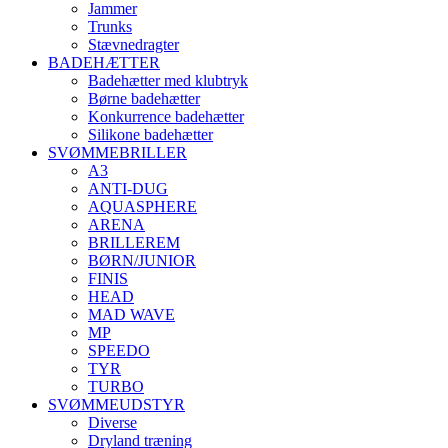
Jammer
Trunks
Stævnedragter
BADEHÆTTER
Badehætter med klubtryk
Børne badehætter
Konkurrence badehætter
Silikone badehætter
SVØMMEBRILLER
A3
ANTI-DUG
AQUASPHERE
ARENA
BRILLEREM
BØRN/JUNIOR
FINIS
HEAD
MAD WAVE
MP
SPEEDO
TYR
TURBO
SVØMMEUDSTYR
Diverse
Dryland træning