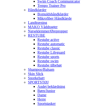
Swim Coach Communicator
Tempo Trainer Pro
Håndklæder
Bomuldshåndklæder
Mikrofiber Håndklæde
Landtræning
MAKO Våddragter
Næseklemmer/Ørepropper
RESTUBE
Restube active
Restube automatic
Restube classic
Restube Lifeguard
Restube sports
Restube swim
Restube tilbehør
Shampoo/Balsam
Skin Slick
Snorkelsæt
SPORTSTØJ
Andet beklædning
Børn/Junior
Dame
Herre
Sportstasker