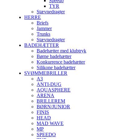
Speedo
TYR
Stævnedragter
HERRE
Briefs
Jammer
Trunks
Stævnedragter
BADEHÆTTER
Badehætter med klubtryk
Børne badehætter
Konkurrence badehætter
Silikone badehætter
SVØMMEBRILLER
A3
ANTI-DUG
AQUASPHERE
ARENA
BRILLEREM
BØRN/JUNIOR
FINIS
HEAD
MAD WAVE
MP
SPEEDO