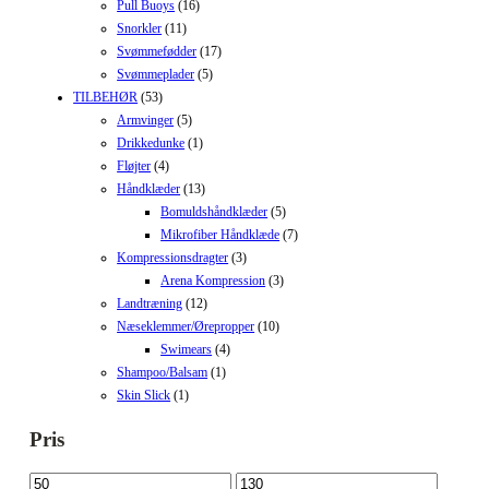
Pull Buoys
(16)
Snorkler
(11)
Svømmefødder
(17)
Svømmeplader
(5)
TILBEHØR
(53)
Armvinger
(5)
Drikkedunke
(1)
Fløjter
(4)
Håndklæder
(13)
Bomuldshåndklæder
(5)
Mikrofiber Håndklæde
(7)
Kompressionsdragter
(3)
Arena Kompression
(3)
Landtræning
(12)
Næseklemmer/Ørepropper
(10)
Swimears
(4)
Shampoo/Balsam
(1)
Skin Slick
(1)
Pris
Mindste
Højeste