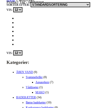
Product Tag - udstyrsnet
SORTÉR EFTER:
VIS:
VIS:
Kategorier:
ÅBEN VAND
(9)
Svømmebriller
(8)
Aquasphere
(7)
Våddragter
(1)
MAKO
(1)
BADEHÆTTER
(34)
Børne badehætter
(10)
Konkurrence badehætter
(8)