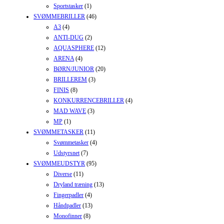
Sportstasker
(1)
SVØMMEBRILLER
(46)
A3
(4)
ANTI-DUG
(2)
AQUASPHERE
(12)
ARENA
(4)
BØRN/JUNIOR
(20)
BRILLEREM
(3)
FINIS
(8)
KONKURRENCEBRILLER
(4)
MAD WAVE
(3)
MP
(1)
SVØMMETASKER
(11)
Svømmetasker
(4)
Udstyrsnet
(7)
SVØMMEUDSTYR
(95)
Diverse
(11)
Dryland træning
(13)
Fingerpadler
(4)
Håndpadler
(13)
Monofinner
(8)