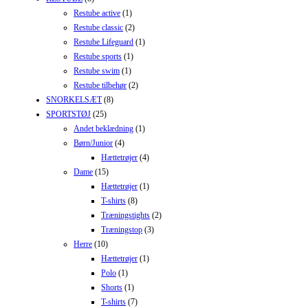
Restube active
(1)
Restube classic
(2)
Restube Lifeguard
(1)
Restube sports
(1)
Restube swim
(1)
Restube tilbehør
(2)
SNORKELSÆT
(8)
SPORTSTØJ
(25)
Andet beklædning
(1)
Børn/Junior
(4)
Hættetrøjer
(4)
Dame
(15)
Hættetrøjer
(1)
T-shirts
(8)
Træningstights
(2)
Træningstop
(3)
Herre
(10)
Hættetrøjer
(1)
Polo
(1)
Shorts
(1)
T-shirts
(7)