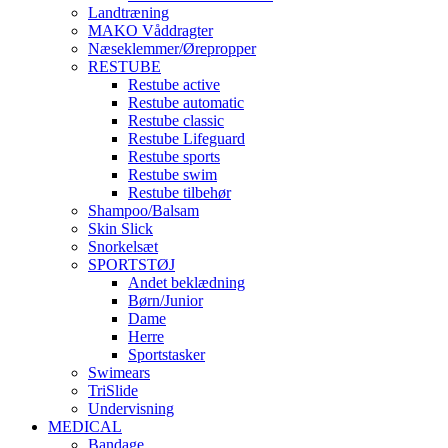
Landtræning
MAKO Våddragter
Næseklemmer/Ørepropper
RESTUBE
Restube active
Restube automatic
Restube classic
Restube Lifeguard
Restube sports
Restube swim
Restube tilbehør
Shampoo/Balsam
Skin Slick
Snorkelsæt
SPORTSTØJ
Andet beklædning
Børn/Junior
Dame
Herre
Sportstasker
Swimears
TriSlide
Undervisning
MEDICAL
Bandage