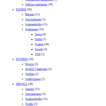
Silikone badehætter
(18)
DAMER
(56)
Bikinier
(11)
Stævnedragter
(1)
Svømmebriller
(11)
Svømmetøj
(33)
Arena
(4)
Dolfin
(7)
Funkita
(18)
Speedo
(3)
TYR
(1)
DIVERSE
(10)
Diverse
(3)
MAKO Våddragter
(1)
TriSlide
(1)
Undervisning
(7)
DRENGE
(38)
Jammer
(15)
Stævnedragter
(3)
Svømmebriller
(15)
Trunks
(5)