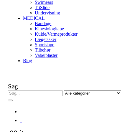
Swimears
TriSlide
Undervisning
MEDICAL
Bandage
Kinesiologitape
Kulde/Varmeprodukter
Lægetasker
Sportstape
Tilbehør
Vabelplaster
Blog
Søg