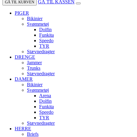
GÅ TIL KASSEN
GÅ TIL KURVEN
PIGER
Bikinier
Svømmetøj
Dolfin
Funkita
Speedo
TYR
Stævnedragter
DRENGE
Jammer
Trunks
Stævnedragter
DAMER
Bikinier
Svømmetøj
Arena
Dolfin
Funkita
Speedo
TYR
Stævnedragter
HERRE
Briefs