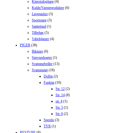
Kinesiologitape
(4)
Kulde/Varmeprodukter
(6)
Lægetasker
(3)
Sportstape
(3)
Støttebind
(1)
Tilbehør
(5)
Vabelplaster
(4)
PIGER
(38)
Bikinier
(6)
Stævnedragter
(1)
Svømmebriller
(13)
Svømmetøj
(18)
Dolfin
(2)
Funkita
(10)
Str. 12
(2)
Str. 14
(8)
str. 4
(1)
Str. 5
(1)
Str. 6
(2)
Speedo
(3)
TYR
(1)
RESTUBE
(8)