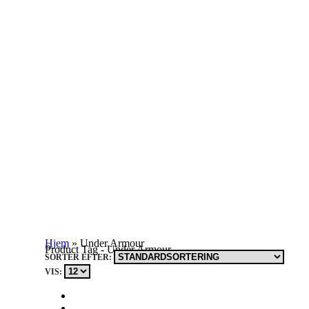
Hjem
»
Under Armour
Product Tag - Under Armour
SORTÉR EFTER:
VIS: