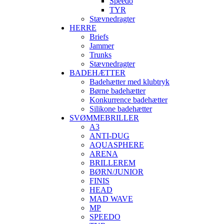
Speedo
TYR
Stævnedragter
HERRE
Briefs
Jammer
Trunks
Stævnedragter
BADEHÆTTER
Badehætter med klubtryk
Børne badehætter
Konkurrence badehætter
Silikone badehætter
SVØMMEBRILLER
A3
ANTI-DUG
AQUASPHERE
ARENA
BRILLEREM
BØRN/JUNIOR
FINIS
HEAD
MAD WAVE
MP
SPEEDO