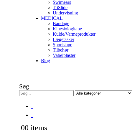
Swimears
TriSlide
Undervisning
MEDICAL
Bandage
Kinesiologitape
Kulde/Varmeprodukter
Lægetasker
Sportstape
Tilbehør
Vabelplaster
Blog
Søg
0
0 items