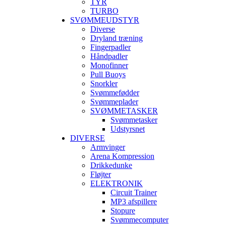
TYR
TURBO
SVØMMEUDSTYR
Diverse
Dryland træning
Fingerpadler
Håndpadler
Monofinner
Pull Buoys
Snorkler
Svømmefødder
Svømmeplader
SVØMMETASKER
Svømmetasker
Udstyrsnet
DIVERSE
Armvinger
Arena Kompression
Drikkedunke
Fløjter
ELEKTRONIK
Circuit Trainer
MP3 afspillere
Stopure
Svømmecomputer