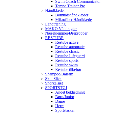
Swim Coach Communicator
Tempo Trainer Pro
Håndklæder
Bomuldshåndklæder
Mikrofiber Håndklæde
Landtræning
MAKO Våddragter
Næseklemmer/Ørepropper
RESTUBE
Restube active
Restube automatic
Restube classic
Restube Lifeguard
Restube sports
Restube swim
Restube tilbehør
Shampoo/Balsam
Skin Slick
Snorkelsæt
SPORTSTØJ
Andet beklædning
Børn/Junior
Dame
Herre
Sportstasker