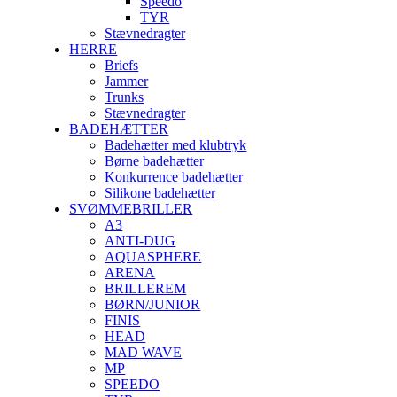
Speedo
TYR
Stævnedragter
HERRE
Briefs
Jammer
Trunks
Stævnedragter
BADEHÆTTER
Badehætter med klubtryk
Børne badehætter
Konkurrence badehætter
Silikone badehætter
SVØMMEBRILLER
A3
ANTI-DUG
AQUASPHERE
ARENA
BRILLEREM
BØRN/JUNIOR
FINIS
HEAD
MAD WAVE
MP
SPEEDO