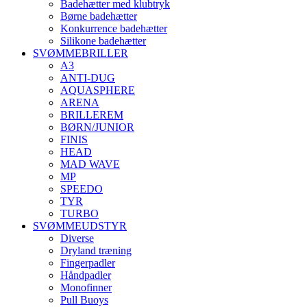
Badehætter med klubtryk
Børne badehætter
Konkurrence badehætter
Silikone badehætter
SVØMMEBRILLER
A3
ANTI-DUG
AQUASPHERE
ARENA
BRILLEREM
BØRN/JUNIOR
FINIS
HEAD
MAD WAVE
MP
SPEEDO
TYR
TURBO
SVØMMEUDSTYR
Diverse
Dryland træning
Fingerpadler
Håndpadler
Monofinner
Pull Buoys