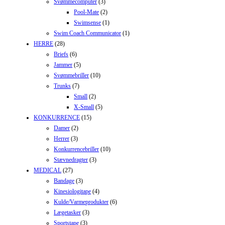
Svømmecomputer
(3)
Pool-Mate
(2)
Swimsense
(1)
Swim Coach Communicator
(1)
HERRE
(28)
Briefs
(6)
Jammer
(5)
Svømmebriller
(10)
Trunks
(7)
Small
(2)
X-Small
(5)
KONKURRENCE
(15)
Damer
(2)
Herrer
(3)
Konkurrencebriller
(10)
Stævnedragter
(3)
MEDICAL
(27)
Bandage
(3)
Kinesiologitape
(4)
Kulde/Varmeprodukter
(6)
Lægetasker
(3)
Sportstape
(3)