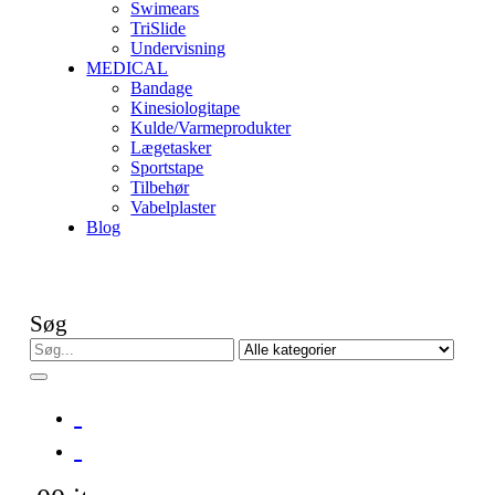
Swimears
TriSlide
Undervisning
MEDICAL
Bandage
Kinesiologitape
Kulde/Varmeprodukter
Lægetasker
Sportstape
Tilbehør
Vabelplaster
Blog
Søg