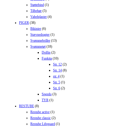
Støttebind
(1)
Tilbehør
(5)
Vabelplaster
(4)
PIGER
(38)
Bikinier
(6)
Stævnedragter
(1)
Svømmebriller
(13)
Svømmetøj
(18)
Dolfin
(2)
Funkita
(10)
Str. 12
(2)
Str. 14
(8)
str. 4
(1)
Str. 5
(1)
Str. 6
(2)
Speedo
(3)
TYR
(1)
RESTUBE
(8)
Restube active
(1)
Restube classic
(2)
Restube Lifeguard
(1)