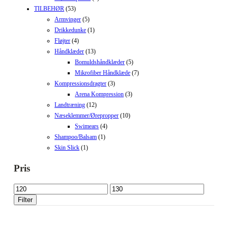
TILBEHØR
(53)
Armvinger
(5)
Drikkedunke
(1)
Fløjter
(4)
Håndklæder
(13)
Bomuldshåndklæder
(5)
Mikrofiber Håndklæde
(7)
Kompressionsdragter
(3)
Arena Kompression
(3)
Landtræning
(12)
Næseklemmer/Ørepropper
(10)
Swimears
(4)
Shampoo/Balsam
(1)
Skin Slick
(1)
Pris
Mindste
Højeste
pris
pris
Filter