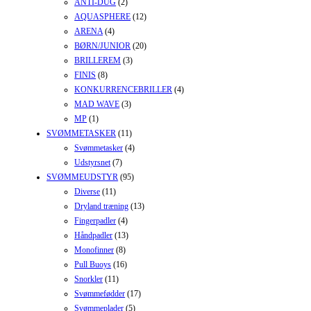
ANTI-DUG
(2)
AQUASPHERE
(12)
ARENA
(4)
BØRN/JUNIOR
(20)
BRILLEREM
(3)
FINIS
(8)
KONKURRENCEBRILLER
(4)
MAD WAVE
(3)
MP
(1)
SVØMMETASKER
(11)
Svømmetasker
(4)
Udstyrsnet
(7)
SVØMMEUDSTYR
(95)
Diverse
(11)
Dryland træning
(13)
Fingerpadler
(4)
Håndpadler
(13)
Monofinner
(8)
Pull Buoys
(16)
Snorkler
(11)
Svømmefødder
(17)
Svømmeplader
(5)