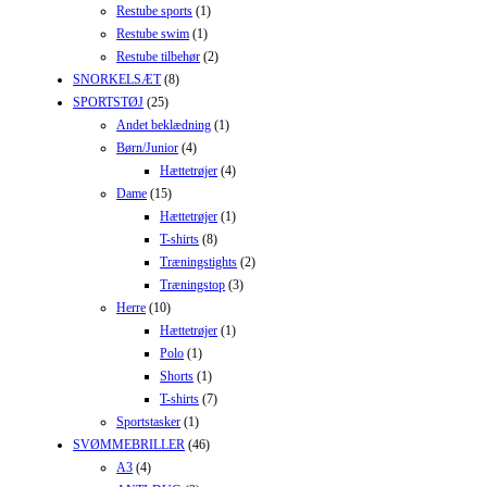
Restube sports
(1)
Restube swim
(1)
Restube tilbehør
(2)
SNORKELSÆT
(8)
SPORTSTØJ
(25)
Andet beklædning
(1)
Børn/Junior
(4)
Hættetrøjer
(4)
Dame
(15)
Hættetrøjer
(1)
T-shirts
(8)
Træningstights
(2)
Træningstop
(3)
Herre
(10)
Hættetrøjer
(1)
Polo
(1)
Shorts
(1)
T-shirts
(7)
Sportstasker
(1)
SVØMMEBRILLER
(46)
A3
(4)