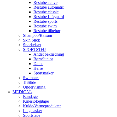
Restube active
Restube automatic
Restube classic
Restube Lifeguard
Restube sports
Restube swim
Restube tilbehør
Shampoo/Balsam
Skin Slick
Snorkelsæt
SPORTSTØJ
Andet beklædning
Børn/Junior
Dame
Herre
Sportstasker
Swimears
TriSlide
Undervisning
MEDICAL
Bandage
Kinesiologitape
Kulde/Varmeprodukter
Lægetasker
Sportstape