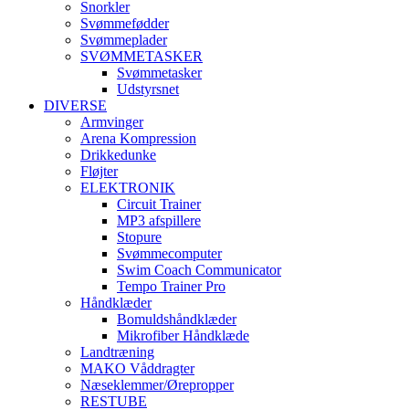
Snorkler
Svømmefødder
Svømmeplader
SVØMMETASKER
Svømmetasker
Udstyrsnet
DIVERSE
Armvinger
Arena Kompression
Drikkedunke
Fløjter
ELEKTRONIK
Circuit Trainer
MP3 afspillere
Stopure
Svømmecomputer
Swim Coach Communicator
Tempo Trainer Pro
Håndklæder
Bomuldshåndklæder
Mikrofiber Håndklæde
Landtræning
MAKO Våddragter
Næseklemmer/Ørepropper
RESTUBE