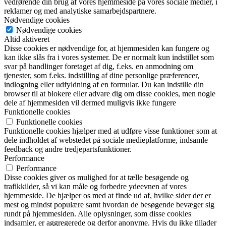
vedrørende din brug af vores hjemmeside på vores sociale medier, i
reklamer og med analytiske samarbejdspartnere.
Nødvendige cookies
Nødvendige cookies
Altid aktiveret
Disse cookies er nødvendige for, at hjemmesiden kan fungere og
kan ikke slås fra i vores systemer. De er normalt kun indstillet som
svar på handlinger foretaget af dig, f.eks. en anmodning om
tjenester, som f.eks. indstilling af dine personlige præferencer,
indlogning eller udfyldning af en formular. Du kan indstille din
browser til at blokere eller advare dig om disse cookies, men nogle
dele af hjemmesiden vil dermed muligvis ikke fungere
Funktionelle cookies
Funktionelle cookies
Funktionelle cookies hjælper med at udføre visse funktioner som at
dele indholdet af webstedet på sociale medieplatforme, indsamle
feedback og andre tredjepartsfunktioner.
Performance
Performance
Disse cookies giver os mulighed for at tælle besøgende og
trafikkilder, så vi kan måle og forbedre ydeevnen af vores
hjemmeside. De hjælper os med at finde ud af, hvilke sider der er
mest og mindst populære samt hvordan de besøgende bevæger sig
rundt på hjemmesiden. Alle oplysninger, som disse cookies
indsamler, er aggregerede og derfor anonyme. Hvis du ikke tillader