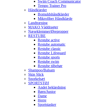
Swim Coach Communicator
Tempo Trainer Pro
Håndklæder
Bomuldshåndklæder
Mikrofiber Håndklæde
Landtræning
MAKO Våddragter
Næseklemmer/Ørepropper
RESTUBE
Restube active
Restube automatic
Restube classic
Restube Lifeguard
Restube sports
Restube swim
Restube tilbehør
Shampoo/Balsam
Skin Slick
Snorkelsæt
SPORTSTØJ
Andet beklædning
Børn/Junior
Dame
Herre
Sportstasker