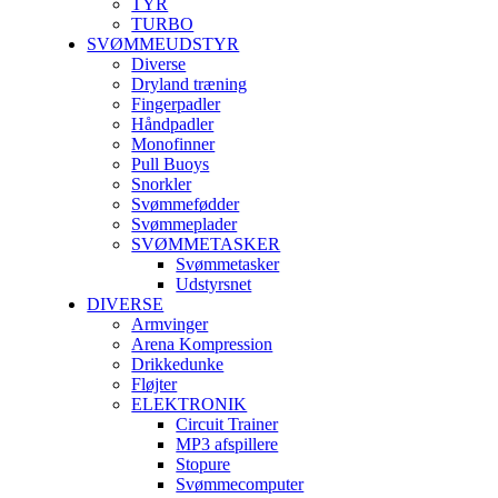
TYR
TURBO
SVØMMEUDSTYR
Diverse
Dryland træning
Fingerpadler
Håndpadler
Monofinner
Pull Buoys
Snorkler
Svømmefødder
Svømmeplader
SVØMMETASKER
Svømmetasker
Udstyrsnet
DIVERSE
Armvinger
Arena Kompression
Drikkedunke
Fløjter
ELEKTRONIK
Circuit Trainer
MP3 afspillere
Stopure
Svømmecomputer